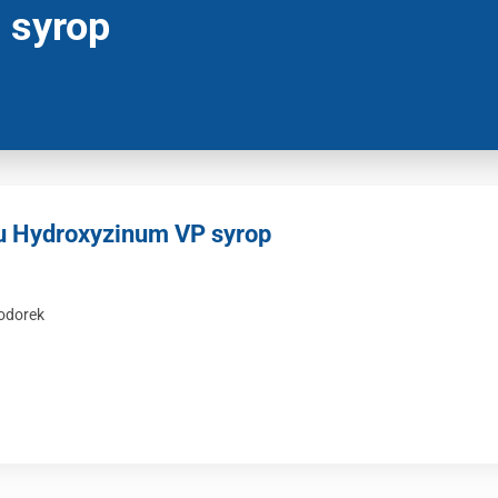
 syrop
u Hydroxyzinum VP syrop
odorek