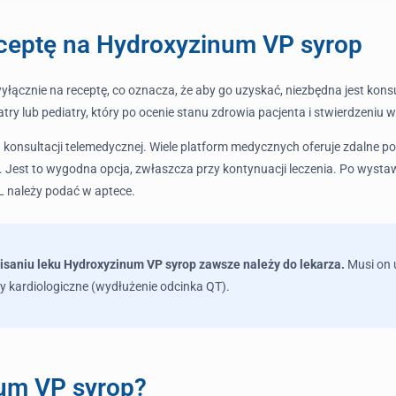
ceptę na Hydroxyzinum VP syrop
łącznie na receptę, co oznacza, że aby go uzyskać, niezbędna jest kons
iatry lub pediatry, który po ocenie stanu zdrowia pacjenta i stwierdzeni
konsultacji telemedycznej. Wiele platform medycznych oferuje zdalne p
 Jest to wygodna opcja, zwłaszcza przy kontynuacji leczenia. Po wystaw
L należy podać w aptece.
pisaniu leku Hydroxyzinum VP syrop zawsze należy do lekarza.
Musi on 
my kardiologiczne (wydłużenie odcinka QT).
num VP syrop?