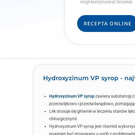
mógł kontynuować leczenie.
RECEPTA ONLINE
Hydroxyzinum VP syrop - naj
Hydroxyzinum VP syrop
zawiera substancję c
przeciwlękowo i przeciwświądowo, pomagając 
Lek stosuje się głównie w leczeniu stanów lę
chirurgicznymi.
Hydroxyzinum VP syrop jest również wykorzyst
powinien być stosowany u osób z problemami 