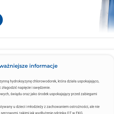
ważniejsze informacje
zynną hydroksyzynę chlorowodorek, która działa uspokajająco,
złagodzić napięcie i swędzenie.
kowych, świądu oraz jako środek uspokajający przed zabiegami
ywany u dzieci i młodzieży z zachowaniem ostrożności, ale nie
sercowymi, takimi jak wydłużenie odcinka QT w EKG.