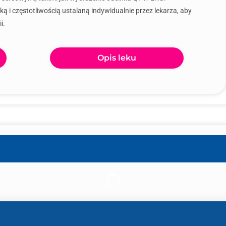
ką i częstotliwością ustalaną indywidualnie przez lekarza, aby
i.
Opis leku