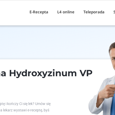
E-Recepta
L4 online
Teleporada
na Hydroxyzinum VP
tę i kończy Ci się lek? Umów się
 a lekarz wystawi e-receptę, byś