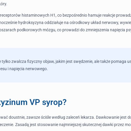
óry.
receptorów histaminowych H1, co bezpośrednio hamuje reakcje prowadz
nocześnie hydroksyzyna oddziałuje na ośrodkowy układ nerwowy, wywiera
zarach podkorowych mózgu, co prowadzi do zmniejszenia napięcia psych
ylko zwalcza fizyczny objaw, jakim jest swędzenie, ale także pomaga usp
resu i napięcia nerwowego.
oxyzinum VP syrop?
ać doustnie, zawsze ściśle według zaleceń lekarza. Dawkowanie jest do
 leczenie. Zasadą jest stosowanie najmniejszej skutecznej dawki przez mo