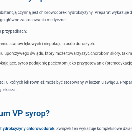
ubstancją czynną jest chlorowodorek hydroksyzyny. Preparat wykazuje dz
 jego główne zastosowania medyczne.
h przypadkach:
eniu stanów lękowych i niepokoju u osób dorosłych.
iu uporczywego świądu, który może towarzyszyć chorobom skóry, takim 
ajające, syrop podaje się pacjentom jako przygotowanie (premedykację)
i, u których lek również może być stosowany w leczeniu świądu. Prepar
 lekarza.
num VP syrop?
t
hydroksyzyny chlorowodorek
. Związek ten wykazuje kompleksowe dział