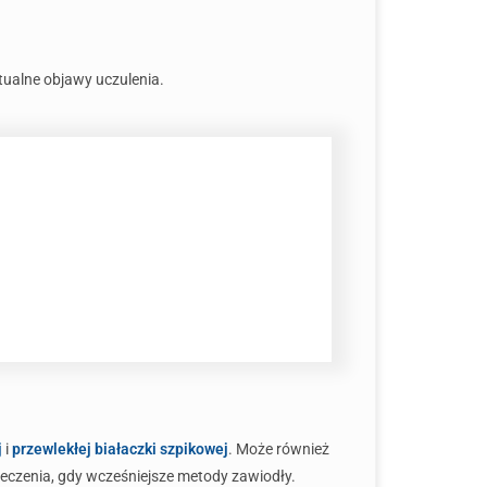
tualne objawy uczulenia.
j
i
przewlekłej białaczki szpikowej
. Może również
ą leczenia, gdy wcześniejsze metody zawiodły.