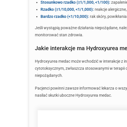
Stosunkowo rzadko (≥1/1,000, <1/100):
zapalenie
Rzadko (≥1/10,000, <1/1,000):
reakcje alergiczn
Bardzo rzadko (<1/10,000):
rak skóry, powikłan
Jeśli wystąpią poważne działania niepożądane, należ
monitorować stan zdrowia.
Jakie interakcje ma Hydroxyurea me
Hydroxyurea medac może wchodzić w interakcje z inn
cytotoksycznym, zwłaszcza stosowanymi w terapii o
niepożądanych.
Pacjenci powinni zawsze informować lekarza o wszys
nasilać skutki uboczne Hydroxyurea medac.