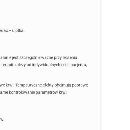
dac – ulotka
.
ziałanie jest szczególnie ważne przy leczeniu
erapii, zależy od indywidualnych cech pacjenta,
we krwi. Terapeutyczne efekty obejmują poprawę
larne kontrolowanie parametrów krwi.
ów: