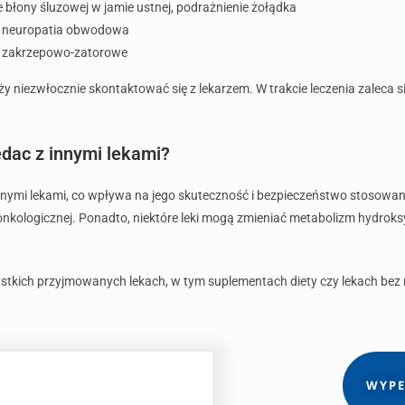
 błony śluzowej w jamie ustnej, podrażnienie żołądka
e, neuropatia obwodowa
ia zakrzepowo-zatorowe
y niezwłocznie skontaktować się z lekarzem. W trakcie leczenia zaleca 
dac z innymi lekami?
ymi lekami, co wpływa na jego skuteczność i bezpieczeństwo stosowania
nkologicznej. Ponadto, niektóre leki mogą zmieniać metabolizm hydroks
tkich przyjmowanych lekach, w tym suplementach diety czy lekach bez re
WYPE