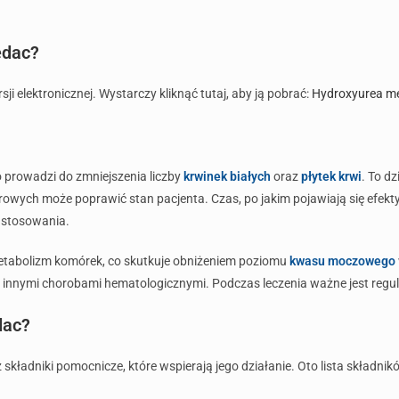
edac?
 elektronicznej. Wystarczy kliknąć tutaj, aby ją pobrać:
Hydroxyurea me
prowadzi do zmniejszenia liczby
krwinek białych
oraz
płytek krwi
. To d
ch może poprawić stan pacjenta. Czas, po jakim pojawiają się efekty t
 stosowania.
tabolizm komórek, co skutkuje obniżeniem poziomu
kwasu moczowego
 innymi chorobami hematologicznymi. Podczas leczenia ważne jest regu
dac?
ładniki pomocnicze, które wspierają jego działanie. Oto lista składnik