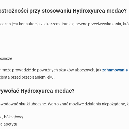
 ostrożności przy stosowaniu Hydroxyurea medac?
czna jest konsultacja z lekarzem. Istnieją pewne przeciwwskazania, któ
ocnicze
c może prowadzić do poważnych skutków ubocznych, jak
zahamowanie p
cjenta przed przepisaniem leku.
 wywołać Hydroxyurea medac?
wodować skutki uboczne. Warto znać możliwe działania niepożądane, któ
wi, bóle głowy
a apetytu