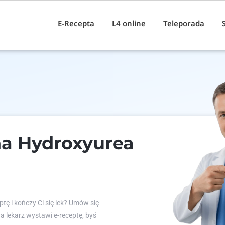
E-Recepta
L4 online
Teleporada
na Hydroxyurea
tę i kończy Ci się lek? Umów się
 a lekarz wystawi e-receptę, byś