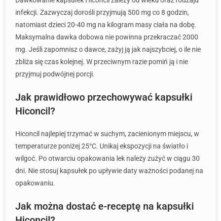
Dawkowanie kapsułek Hiconcil zależy od wieku oraz rodzaju
infekcji. Zazwyczaj dorośli przyjmują 500 mg co 8 godzin,
natomiast dzieci 20-40 mg na kilogram masy ciała na dobę.
Maksymalna dawka dobowa nie powinna przekraczać 2000
mg. Jeśli zapomnisz o dawce, zażyj ją jak najszybciej, o ile nie
zbliża się czas kolejnej. W przeciwnym razie pomiń ją i nie
przyjmuj podwójnej porcji.
Jak prawidłowo przechowywać kapsułki
Hiconcil?
Hiconcil najlepiej trzymać w suchym, zacienionym miejscu, w
temperaturze poniżej 25°C. Unikaj ekspozycji na światło i
wilgoć. Po otwarciu opakowania lek należy zużyć w ciągu 30
dni. Nie stosuj kapsułek po upływie daty ważności podanej na
opakowaniu.
Jak można dostać e-receptę na kapsułki
Hiconcil?