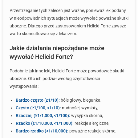
Przestrzeganie tych zaleceń jest ważne, ponieważ lek podany
w nieodpowiednich sytuacjach może wywołać poważne skutki
uboczne. Dlatego przed zastosowaniem Helicid Forte zawsze
warto skonsultować się z lekarzem.
Jakie działania niepożądane może
wywołać Helicid Forte?
Podobnie jak inne leki, Helicid Forte może powodować skutki
uboczne. Oto ich podział według częstotliwości
występowania:
Bardzo często (≥1/10):
bóle głowy, biegunka,
Często (≥1/100, <1/10):
nudności
,
wymioty
,
Rzadziej (≥1/1,000, <1/100):
wysypka skórna,
Rzadko (≥1/10,000, <1/1,000):
reakcje alergiczne,
Bardzo rzadko (<1/10,000):
poważne reakcje skórne.