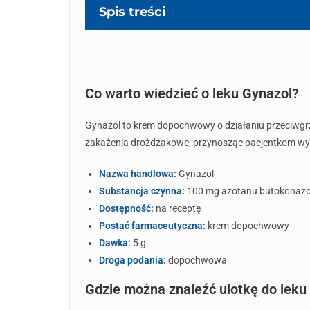
Spis treści
Co warto wiedzieć o leku Gynazol?
Gynazol to krem dopochwowy o działaniu przeciwgrz
zakażenia drożdżakowe, przynosząc pacjentkom wyraź
Nazwa handlowa:
Gynazol
Substancja czynna:
100 mg azotanu butokonazo
Dostępność:
na receptę
Postać farmaceutyczna:
krem dopochwowy
Dawka:
5 g
Droga podania:
dopochwowa
Gdzie można znaleźć ulotkę do leku