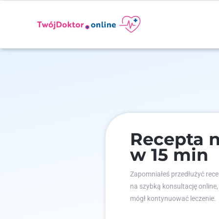
Recepta n
w 15 min
Zapomniałeś przedłużyć recep
na szybką konsultację online,
mógł kontynuować leczenie.