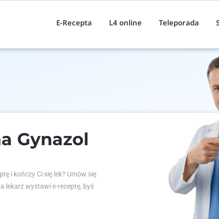
E-Recepta
L4 online
Teleporada
a Gynazol
tę i kończy Ci się lek? Umów się
 a lekarz wystawi e-receptę, byś