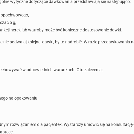
 Ogólne wytyczne dotyczące dawkowania przedstawiają się następująco:
 dopochwowego,
zać 5 g,
funkcji nerek lub wątroby może być konieczne dostosowanie dawki.
 ale nie podwajaj kolejnej dawki, by to nadrobić. W razie przedawkowania 
zechowywać w odpowiednich warunkach. Oto zalecenia:
anego na opakowaniu.
odnym rozwiązaniem dla pacjentek. Wystarczy umówić się na
konsultację 
 aptece.