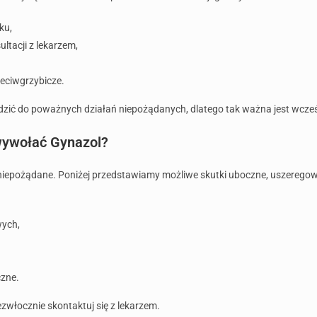
ku,
ltacji z lekarzem,
rzeciwgrzybicze.
ić do poważnych działań niepożądanych, dlatego tak ważna jest wcześn
wywołać Gynazol?
niepożądane. Poniżej przedstawiamy możliwe skutki uboczne, uszeregow
wych,
czne.
ezwłocznie skontaktuj się z lekarzem.