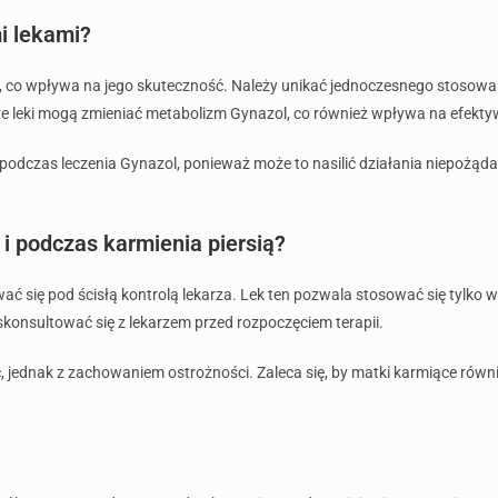
i lekami?
, co wpływa na jego skuteczność. Należy unikać jednoczesnego stosowa
óre leki mogą zmieniać metabolizm Gynazol, co również wpływa na efektyw
odczas leczenia Gynazol, ponieważ może to nasilić działania niepożąda
 i podczas karmienia piersią?
 się pod ścisłą kontrolą lekarza. Lek ten pozwala stosować się tylko w
skonsultować się z lekarzem przed rozpoczęciem terapii.
jednak z zachowaniem ostrożności. Zaleca się, by matki karmiące równie