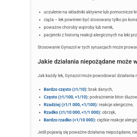
uczulenie na składniki aktywne lub pomocnicze le
ciąża – lek powinien być stosowany tylko po konsu
poważne choroby wątroby lub nerek,
pacjentki z historią reakcji alergicznych na leki p
Stosowanie Gynazol w tych sytuacjach może prowadz
Jakie działania niepożądane może 
Jak każdy lek, Gynazol może powodować działania 
Bardzo często (≥1/10):
brak danych,
Często (≥1/100, <1/10):
podrażnienie błon śluzo
Rzadziej (≥1/1 000, <1/100):
reakcje alergiczne,
Rzadko (≥1/10 000, <1/1 000):
obrzęk,
Bardzo rzadko (<1/10 000):
ciężkie reakcje alergi
Jeśli pojawią się poważne działania niepożądane, ni