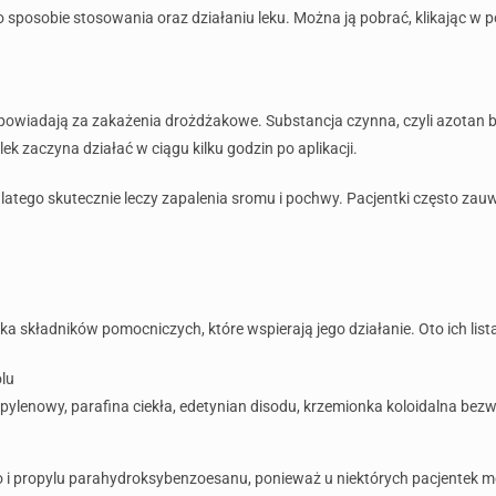
sposobie stosowania oraz działaniu leku. Można ją pobrać, klikając w po
dpowiadają za zakażenia drożdżakowe. Substancja czynna, czyli azotan 
k zaczyna działać w ciągu kilku godzin po aplikacji.
dlatego skutecznie leczy zapalenia sromu i pochwy. Pacjentki często za
a składników pomocniczych, które wspierają jego działanie. Oto ich lista
lu
propylenowy, parafina ciekła, edetynian disodu, krzemionka koloidalna b
 i propylu parahydroksybenzoesanu, ponieważ u niektórych pacjentek m