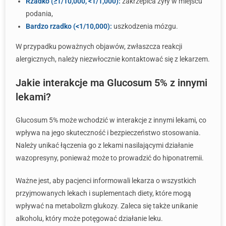
Rzadko (≥1/10,000, <1/1,000):
zakrzepica żyły w miejscu
podania,
Bardzo rzadko (<1/10,000):
uszkodzenia mózgu.
W przypadku poważnych objawów, zwłaszcza reakcji
alergicznych, należy niezwłocznie kontaktować się z lekarzem.
Jakie interakcje ma Glucosum 5% z innymi
lekami?
Glucosum 5% może wchodzić w interakcje z innymi lekami, co
wpływa na jego skuteczność i bezpieczeństwo stosowania.
Należy unikać łączenia go z lekami nasilającymi działanie
wazopresyny, ponieważ może to prowadzić do hiponatremii.
Ważne jest, aby pacjenci informowali lekarza o wszystkich
przyjmowanych lekach i suplementach diety, które mogą
wpływać na metabolizm glukozy. Zaleca się także unikanie
alkoholu, który może potęgować działanie leku.