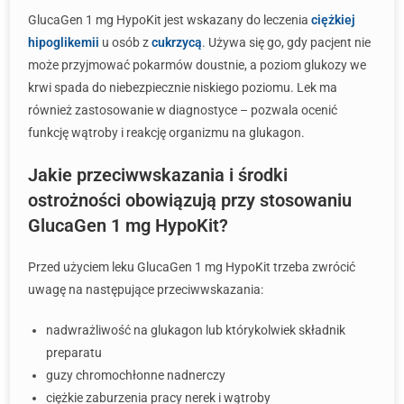
GlucaGen 1 mg HypoKit jest wskazany do leczenia
ciężkiej
hipoglikemii
u osób z
cukrzycą
. Używa się go, gdy pacjent nie
może przyjmować pokarmów doustnie, a poziom glukozy we
krwi spada do niebezpiecznie niskiego poziomu. Lek ma
również zastosowanie w diagnostyce – pozwala ocenić
funkcję wątroby i reakcję organizmu na glukagon.
Jakie przeciwwskazania i środki
ostrożności obowiązują przy stosowaniu
GlucaGen 1 mg HypoKit?
Przed użyciem leku GlucaGen 1 mg HypoKit trzeba zwrócić
uwagę na następujące przeciwwskazania:
nadwrażliwość na glukagon lub którykolwiek składnik
preparatu
guzy chromochłonne nadnerczy
ciężkie zaburzenia pracy nerek i wątroby