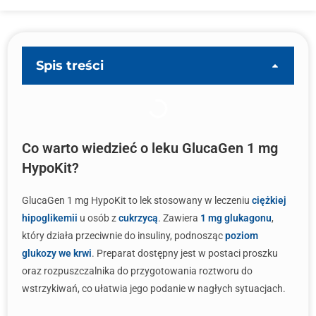
Spis treści
Co warto wiedzieć o leku GlucaGen 1 mg
HypoKit?
GlucaGen 1 mg HypoKit to lek stosowany w leczeniu
ciężkiej
hipoglikemii
u osób z
cukrzycą
. Zawiera
1 mg glukagonu
,
który działa przeciwnie do insuliny, podnosząc
poziom
glukozy we krwi
. Preparat dostępny jest w postaci proszku
oraz rozpuszczalnika do przygotowania roztworu do
wstrzykiwań, co ułatwia jego podanie w nagłych sytuacjach.