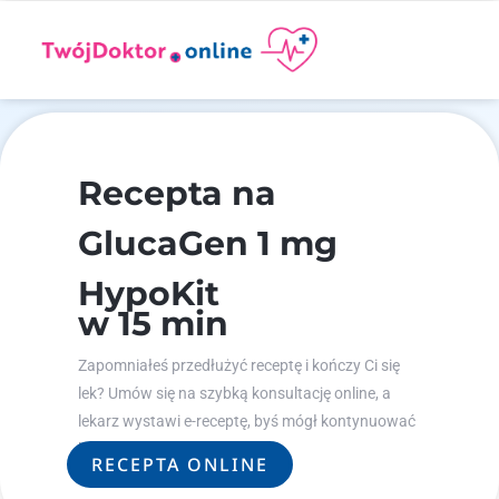
Recepta na
GlucaGen 1 mg
HypoKit
w 15 min
Zapomniałeś przedłużyć receptę i kończy Ci się
lek? Umów się na szybką konsultację online, a
lekarz wystawi e-receptę, byś mógł kontynuować
leczenie.
RECEPTA ONLINE