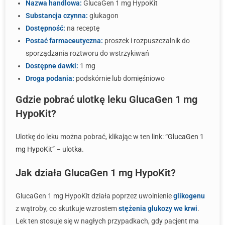
Nazwa handlowa:
GlucaGen 1 mg HypoKit
Substancja czynna:
glukagon
Dostępność:
na receptę
Postać farmaceutyczna:
proszek i rozpuszczalnik do
sporządzania roztworu do wstrzykiwań
Dostępne dawki:
1 mg
Droga podania:
podskórnie lub domięśniowo
Gdzie pobrać ulotkę leku GlucaGen 1 mg
HypoKit?
Ulotkę do leku można pobrać, klikając w ten link:
“GlucaGen 1
mg HypoKit” – ulotka
.
Jak działa GlucaGen 1 mg HypoKit?
GlucaGen 1 mg HypoKit działa poprzez uwolnienie
glikogenu
z wątroby, co skutkuje wzrostem
stężenia glukozy we krwi
.
Lek ten stosuje się w nagłych przypadkach, gdy pacjent ma