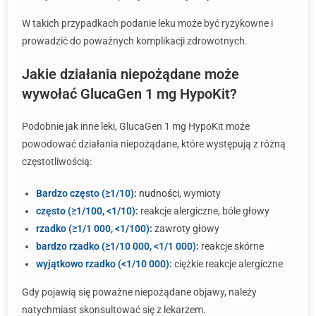
W takich przypadkach podanie leku może być ryzykowne i
prowadzić do poważnych komplikacji zdrowotnych.
Jakie działania niepożądane może
wywołać GlucaGen 1 mg HypoKit?
Podobnie jak inne leki, GlucaGen 1 mg HypoKit może
powodować działania niepożądane, które występują z różną
częstotliwością:
Bardzo często (≥1/10):
nudności
, wymioty
często (≥1/100, <1/10):
reakcje alergiczne, bóle głowy
rzadko (≥1/1 000, <1/100):
zawroty głowy
bardzo rzadko (≥1/10 000, <1/1 000):
reakcje skórne
wyjątkowo rzadko (<1/10 000):
ciężkie reakcje alergiczne
Gdy pojawią się poważne niepożądane objawy, należy
natychmiast skonsultować się z lekarzem.