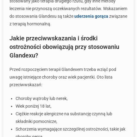
stosowany jako terapia drugiego rzutu, gdy inne metody
leczenia nie przynoszą oczekiwanych rezultatów. Wskazaniem
do stosowania Glandexu są także
uderzenia gorąca
związane
z terapią hormonalną.
Jakie przeciwwskazania i środki
ostrożności obowiązują przy stosowaniu
Glandexu?
Przed rozpoczęciem terapii Glandexem trzeba wziąć pod
uwagę istniejące choroby oraz wiek pacjentki. Oto lista
przeciwwskazań:
Choroby wątroby lub nerek,
Wiek poniżej 18 lat,
Ciężkie reakcje alergiczne na substancję czynną lub
składniki pomocnicze,
Schorzenia wymagające szczególnej ostrożności, takie jak
choroby serca.