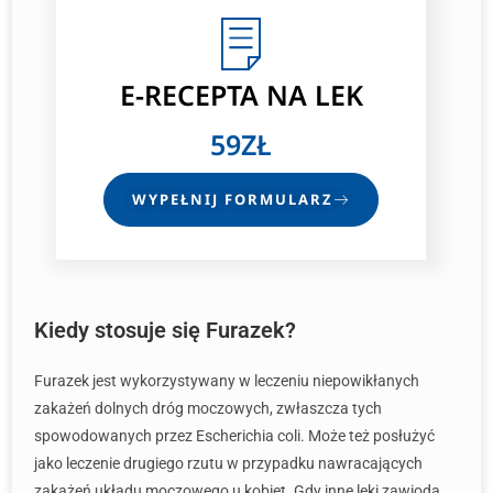
E-RECEPTA
NA LEK
59ZŁ
WYPEŁNIJ FORMULARZ
Kiedy stosuje się Furazek?
Furazek jest wykorzystywany w leczeniu niepowikłanych
zakażeń dolnych dróg moczowych, zwłaszcza tych
spowodowanych przez Escherichia coli. Może też posłużyć
jako leczenie drugiego rzutu w przypadku nawracających
zakażeń układu moczowego u kobiet. Gdy inne leki zawiodą,