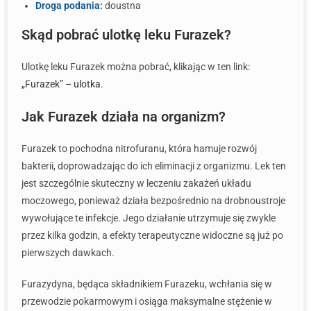
Droga podania:
doustna
Skąd pobrać ulotkę leku Furazek?
Ulotkę leku Furazek można pobrać, klikając w ten link:
„Furazek” – ulotka
.
Jak Furazek działa na organizm?
Furazek to pochodna nitrofuranu, która hamuje rozwój
bakterii, doprowadzając do ich eliminacji z organizmu. Lek ten
jest szczególnie skuteczny w leczeniu zakażeń układu
moczowego, ponieważ działa bezpośrednio na drobnoustroje
wywołujące te infekcje. Jego działanie utrzymuje się zwykle
przez kilka godzin, a efekty terapeutyczne widoczne są już po
pierwszych dawkach.
Furazydyna, będąca składnikiem Furazeku, wchłania się w
przewodzie pokarmowym i osiąga maksymalne stężenie w