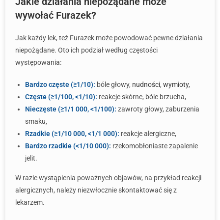
Jakie działania niepożądane może
wywołać Furazek?
Jak każdy lek, też Furazek może powodować pewne działania
niepożądane. Oto ich podział według częstości
występowania:
Bardzo częste (≥1/10):
bóle głowy,
nudności
,
wymioty
,
Częste (≥1/100, <1/10):
reakcje skórne, bóle brzucha,
Nieczęste (≥1/1 000, <1/100):
zawroty głowy, zaburzenia
smaku,
Rzadkie (≥1/10 000, <1/1 000):
reakcje alergiczne,
Bardzo rzadkie (<1/10 000):
rzekomobłoniaste zapalenie
jelit.
W razie wystąpienia poważnych objawów, na przykład reakcji
alergicznych, należy niezwłocznie skontaktować się z
lekarzem.