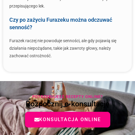
przepisującego lek.
Czy po zażyciu Furazeku można odczuwać
senność?
Furazek raczej nie powoduje senności, ale gdy pojawią się
działania niepożądane, takie jak zawroty głowy, należy
zachować ostrożność.
POTRZEBUJESZ RECEPTY ONLINE?
Rozpocznij e-konsultację
KONSULTACJA ONLINE