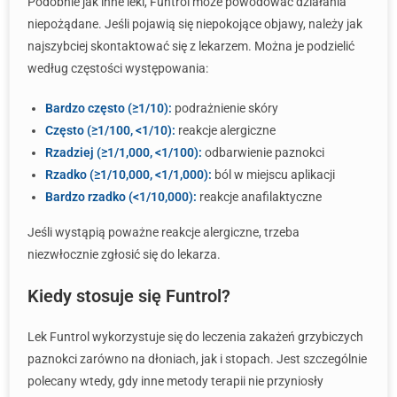
Podobnie jak inne leki, Funtrol może powodować działania
niepożądane. Jeśli pojawią się niepokojące objawy, należy jak
najszybciej skontaktować się z lekarzem. Można je podzielić
według częstości występowania:
Bardzo często (≥1/10):
podrażnienie skóry
Często (≥1/100, <1/10):
reakcje alergiczne
Rzadziej (≥1/1,000, <1/100):
odbarwienie paznokci
Rzadko (≥1/10,000, <1/1,000):
ból w miejscu aplikacji
Bardzo rzadko (<1/10,000):
reakcje anafilaktyczne
Jeśli wystąpią poważne reakcje alergiczne, trzeba
niezwłocznie zgłosić się do lekarza.
Kiedy stosuje się Funtrol?
Lek Funtrol wykorzystuje się do leczenia zakażeń grzybiczych
paznokci zarówno na dłoniach, jak i stopach. Jest szczególnie
polecany wtedy, gdy inne metody terapii nie przyniosły