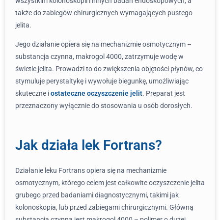
wszystkim kolonoskopii i innych badań endoskopowych, a
także do zabiegów chirurgicznych wymagających pustego
jelita.
Jego działanie opiera się na mechanizmie osmotycznym –
substancja czynna, makrogol 4000, zatrzymuje wodę w
świetle jelita. Prowadzi to do zwiększenia objętości płynów, co
stymuluje perystaltykę i wywołuje biegunkę, umożliwiając
skuteczne i
ostateczne oczyszczenie jelit
. Preparat jest
przeznaczony wyłącznie do stosowania u osób dorosłych.
Jak działa lek Fortrans?
Działanie leku Fortrans opiera się na mechanizmie
osmotycznym, którego celem jest całkowite oczyszczenie jelita
grubego przed badaniami diagnostycznymi, takimi jak
kolonoskopia, lub przed zabiegami chirurgicznymi. Główną
substancją czynną jest makrogol 4000 – polimer o dużej