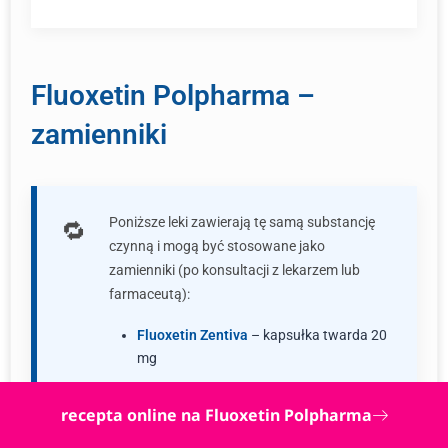
Fluoxetin Polpharma –
zamienniki
Poniższe leki zawierają tę samą substancję
czynną i mogą być stosowane jako
zamienniki (po konsultacji z lekarzem lub
farmaceutą):
Fluoxetin Zentiva
– kapsułka twarda 20
mg
Fluoxetine Polpharma
– kapsułka
recepta online na Fluoxetin Polpharma
twarda 20 mg
Fluoxetine Adamed
– kapsułka twarda