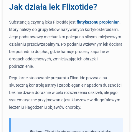
Jak działa lek Flixotide?
Substancją czynną leku Flixotide jest
flutykazonu propionian
,
który należy do grupy leków nazywanych kortykosteroidami.
Jego podstawowy mechanizm polega na silnym, miejscowym
działaniu przeciwzapalnym. Po podaniu wziewnym lek dociera
bezpośrednio do płuc, gdzie hamuje procesy zapalne w
drogach oddechowych, zmniejszając ich obrzęk i
podrażnienie.
Regularne stosowanie preparatu Flixotide pozwala na
skuteczną kontrolę astmy i zapobieganie napadom duszności.
Lek nie działa doraźnie w celu rozszerzenia oskrzeli, ale jego
systematyczne przyjmowanie jest kluczowe w długofalowym
leczeniu i łagodzeniu objawów choroby.
Ważne:
Flixotide nie przerywa nagłego ataku