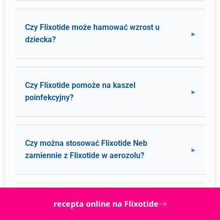
Czy Flixotide może hamować wzrost u
dziecka?
Czy Flixotide pomoże na kaszel
poinfekcyjny?
Czy można stosować Flixotide Neb
zamiennie z Flixotide w aerozolu?
Co zrobić, jeśli po Flixotide wystąpią
recepta online na Flixotide
pleśniawki w jamie ustnej?