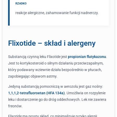
RZADKO
reakcje alergiczne, zahamowanie funkcji nadnerczy.
Flixotide – skład i alergeny
Substancją czynną leku Flixotide jest
propionian flutykazonu
.
Jest to kortykosteroid o silnym działaniu przeciwzapalnym,
który podawany wziewnie działa bezpośrednio w płucach,
zapobiegając objawom astmy.
Jedyną substancją pomocniczą w aerozolu jest gaz nośny:
1,1,1,2-tetrafluoroetan (HFA 134a)
. Umożliwia on rozpylenie
leku i dostarczenie go do dróg oddechowych. Lek nie zawiera
freonów.
Flixotide ma prosty skład, co minimalizuje ryzyko alergii.