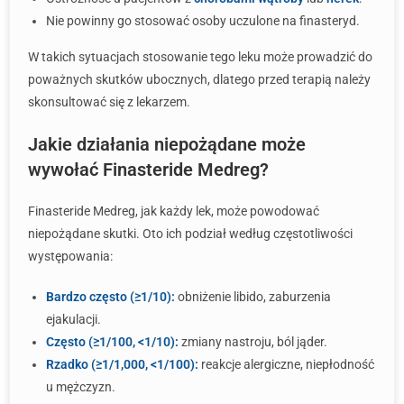
Nie powinny go stosować osoby uczulone na finasteryd.
W takich sytuacjach stosowanie tego leku może prowadzić do
poważnych skutków ubocznych, dlatego przed terapią należy
skonsultować się z lekarzem.
Jakie działania niepożądane może
wywołać Finasteride Medreg?
Finasteride Medreg, jak każdy lek, może powodować
niepożądane skutki. Oto ich podział według częstotliwości
występowania:
Bardzo często (≥1/10):
obniżenie libido, zaburzenia
ejakulacji.
Często (≥1/100, <1/10):
zmiany nastroju, ból jąder.
Rzadko (≥1/1,000, <1/100):
reakcje alergiczne, niepłodność
u mężczyzn.