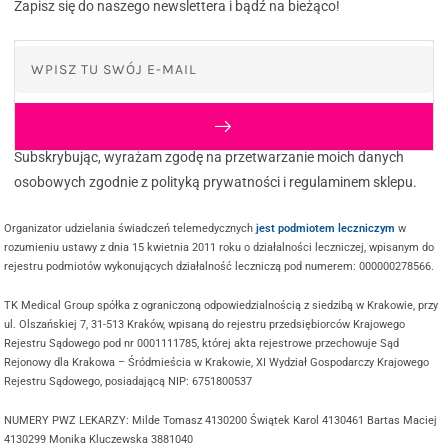
Zapisz się do naszego newslettera i bądź na bieżąco!
Subskrybując, wyrażam zgodę na przetwarzanie moich danych
osobowych zgodnie z polityką prywatności i regulaminem sklepu.
Organizator udzielania świadczeń telemedycznych
jest podmiotem leczniczym
w
rozumieniu ustawy z dnia 15 kwietnia 2011 roku o działalności leczniczej, wpisanym do
rejestru podmiotów wykonujących działalność leczniczą pod numerem: 000000278566.
TK Medical Group spółka z ograniczoną odpowiedzialnością z siedzibą w Krakowie, przy
ul. Olszańskiej 7, 31-513 Kraków, wpisaną do rejestru przedsiębiorców Krajowego
Rejestru Sądowego pod nr 0001111785, której akta rejestrowe przechowuje Sąd
Rejonowy dla Krakowa – Śródmieścia w Krakowie, XI Wydział Gospodarczy Krajowego
Rejestru Sądowego, posiadającą NIP: 6751800537
NUMERY PWZ LEKARZY: Milde Tomasz 4130200 Świątek Karol 4130461 Bartas Maciej
4130299 Monika Kluczewska 3881040