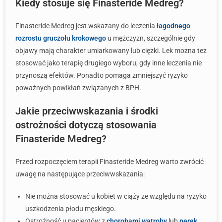
Kiedy stosuje się Finasteride Medreg?
Finasteride Medreg jest wskazany do leczenia
łagodnego
rozrostu gruczołu krokowego
u mężczyzn, szczególnie gdy
objawy mają charakter umiarkowany lub ciężki. Lek można też
stosować jako terapię drugiego wyboru, gdy inne leczenia nie
przynoszą efektów. Ponadto pomaga zmniejszyć ryzyko
poważnych powikłań związanych z BPH.
Jakie przeciwwskazania i środki
ostrożności dotyczą stosowania
Finasteride Medreg?
Przed rozpoczęciem terapii Finasteride Medreg warto zwrócić
uwagę na następujące przeciwwskazania:
Nie można stosować u kobiet w ciąży ze względu na ryzyko
uszkodzenia płodu męskiego.
Ostrożność u pacjentów z
chorobami wątroby
lub
nerek
.