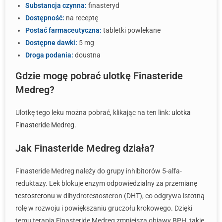
Substancja czynna:
finasteryd
Dostępność:
na receptę
Postać farmaceutyczna:
tabletki powlekane
Dostępne dawki:
5 mg
Droga podania:
doustna
Gdzie mogę pobrać ulotkę Finasteride
Medreg?
Ulotkę tego leku można pobrać, klikając na ten link:
ulotka
Finasteride Medreg
.
Jak Finasteride Medreg działa?
Finasteride Medreg należy do grupy inhibitorów 5-alfa-
reduktazy. Lek blokuje enzym odpowiedzialny za przemianę
testosteronu
w dihydrotestosteron (DHT), co odgrywa istotną
rolę w rozwoju i powiększaniu gruczołu krokowego. Dzięki
temu terapia Finasteride Medreg zmniejsza objawy BPH, takie