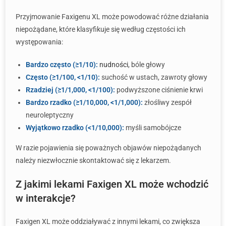
Przyjmowanie Faxigenu XL może powodować różne działania
niepożądane, które klasyfikuje się według częstości ich
występowania:
Bardzo często (≥1/10):
nudności
, bóle głowy
Często (≥1/100, <1/10):
suchość w ustach, zawroty głowy
Rzadziej (≥1/1,000, <1/100):
podwyższone ciśnienie krwi
Bardzo rzadko (≥1/10,000, <1/1,000):
złośliwy zespół
neuroleptyczny
Wyjątkowo rzadko (<1/10,000):
myśli samobójcze
W razie pojawienia się poważnych objawów niepożądanych
należy niezwłocznie skontaktować się z lekarzem.
Z jakimi lekami Faxigen XL może wchodzić
w interakcje?
Faxigen XL może oddziaływać z innymi lekami, co zwiększa