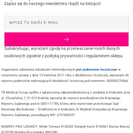
Zapisz się do naszego newslettera i bądź na bieżąco!
Subskrybując, wyrażam zgodę na przetwarzanie moich danych
osobowych zgodnie z polityką prywatności i regulaminem sklepu.
Organizator udzielania świadczeń telemedycznych
jest podmiotem leczniczym
w
rozumieniu ustawy z dnia 15 kwietnia 2011 roku o działalności leczniczej, wpisanym do
rejestru podmiotów wykonujących działalność leczniczą pod numerem: 000000278566.
TK Medical Group spółka z ograniczoną odpowiedzialnością z siedzibą w Krakowie, przy
ul. Olszańskiej 7, 31-513 Kraków, wpisaną do rejestru przedsiębiorców Krajowego
Rejestru Sądowego pod nr 0001111785, której akta rejestrowe przechowuje Sąd
Rejonowy dla Krakowa – Śródmieścia w Krakowie, XI Wydział Gospodarczy Krajowego
Rejestru Sądowego, posiadającą NIP: 6751800537
NUMERY PWZ LEKARZY: Milde Tomasz 4130200 Świątek Karol 4130461 Bartas Maciej
4130299 Monika Kluczewska 3881040