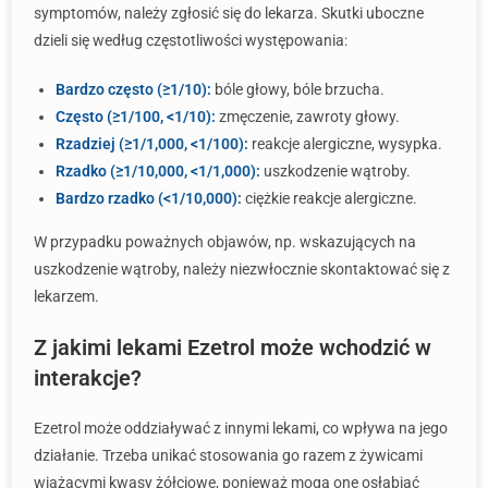
symptomów, należy zgłosić się do lekarza. Skutki uboczne
dzieli się według częstotliwości występowania:
Bardzo często (≥1/10):
bóle głowy, bóle brzucha.
Często (≥1/100, <1/10):
zmęczenie, zawroty głowy.
Rzadziej (≥1/1,000, <1/100):
reakcje alergiczne, wysypka.
Rzadko (≥1/10,000, <1/1,000):
uszkodzenie wątroby.
Bardzo rzadko (<1/10,000):
ciężkie reakcje alergiczne.
W przypadku poważnych objawów, np. wskazujących na
uszkodzenie wątroby, należy niezwłocznie skontaktować się z
lekarzem.
Z jakimi lekami Ezetrol może wchodzić w
interakcje?
Ezetrol może oddziaływać z innymi lekami, co wpływa na jego
działanie. Trzeba unikać stosowania go razem z żywicami
wiążącymi kwasy żółciowe, ponieważ mogą one osłabiać