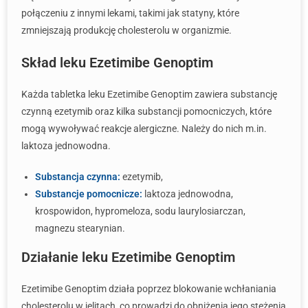
połączeniu z innymi lekami, takimi jak statyny, które
zmniejszają produkcję cholesterolu w organizmie.
Skład leku Ezetimibe Genoptim
Każda tabletka leku Ezetimibe Genoptim zawiera substancję
czynną ezetymib oraz kilka substancji pomocniczych, które
mogą wywoływać reakcje alergiczne. Należy do nich m.in.
laktoza jednowodna.
Substancja czynna:
ezetymib,
Substancje pomocnicze:
laktoza jednowodna,
krospowidon, hypromeloza, sodu laurylosiarczan,
magnezu stearynian.
Działanie leku Ezetimibe Genoptim
Ezetimibe Genoptim działa poprzez blokowanie wchłaniania
cholesterolu w jelitach, co prowadzi do obniżenia jego stężenia