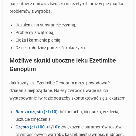
pacjentów z nadwrażliwością na ezetymib oraz w przypadku
problemów z wątrobą.
Uczulenie na substancję czynną,
Problemy z wątrobą,
Ciąża i karmienie piersią,
Dzieci i młodzież poniżej 6. roku życia.
Możliwe skutki uboczne leku Ezetimibe
Genoptim
Jak każdy lek, Ezetimibe Genoptim może powodować
działania niepożądane. Należy zwrócić uwagę na ich
występowanie i w razie potrzeby skontaktować się z lekarzem.
Bardzo często (≥1/10):
ból brzucha, biegunka, wzdęcia,
uczucie zmęczenia,
Często (≥1/100, <1/10):
zwiększenie parametrów testów
czynnościowych wątroby, kaszel, niestrawność,
nudności
,