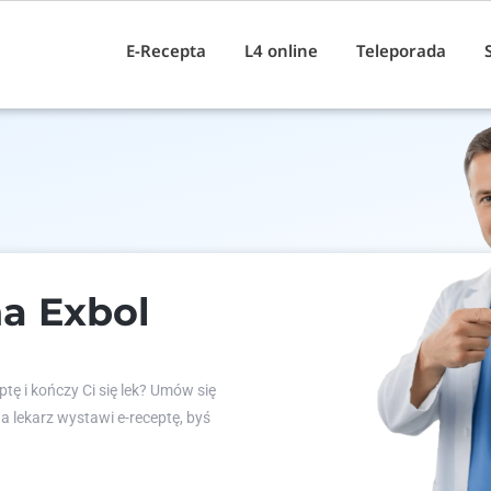
E-Recepta
L4 online
Teleporada
a Exbol
tę i kończy Ci się lek? Umów się
 a lekarz wystawi e-receptę, byś