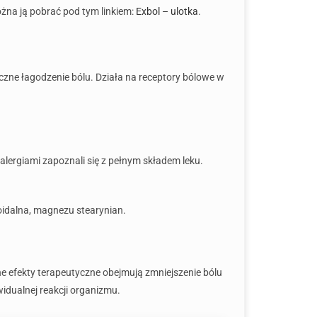
żna ją pobrać pod tym linkiem:
Exbol – ulotka
.
czne łagodzenie bólu. Działa na receptory bólowe w
alergiami zapoznali się z pełnym składem leku.
oidalna, magnezu stearynian.
e efekty terapeutyczne obejmują zmniejszenie bólu
widualnej reakcji organizmu.