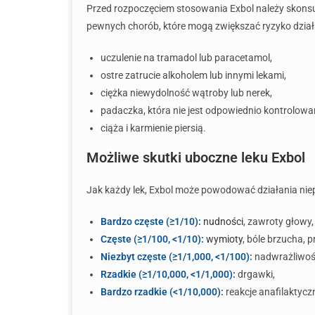
Przed rozpoczęciem stosowania Exbol należy skonsul
pewnych chorób, które mogą zwiększać ryzyko dzia
uczulenie na tramadol lub paracetamol,
ostre zatrucie alkoholem lub innymi lekami,
ciężka niewydolność wątroby lub nerek,
padaczka, która nie jest odpowiednio kontrolowa
ciąża i karmienie piersią.
Możliwe skutki uboczne leku Exbol
Jak każdy lek, Exbol może powodować działania niep
Bardzo częste (≥1/10):
nudności
, zawroty głowy,
Częste (≥1/100, <1/10):
wymioty
, bóle brzucha, 
Niezbyt częste (≥1/1,000, <1/100):
nadwrażliwoś
Rzadkie (≥1/10,000, <1/1,000):
drgawki,
Bardzo rzadkie (<1/10,000):
reakcje anafilaktycz