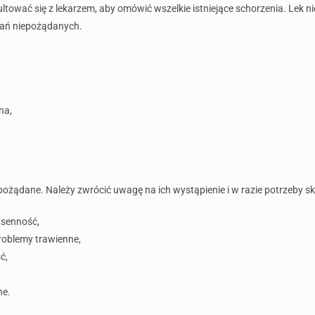
tować się z lekarzem, aby omówić wszelkie istniejące schorzenia. Lek 
łań niepożądanych.
na,
ożądane. Należy zwrócić uwagę na ich wystąpienie i w razie potrzeby s
 senność,
problemy trawienne,
ć,
ne.