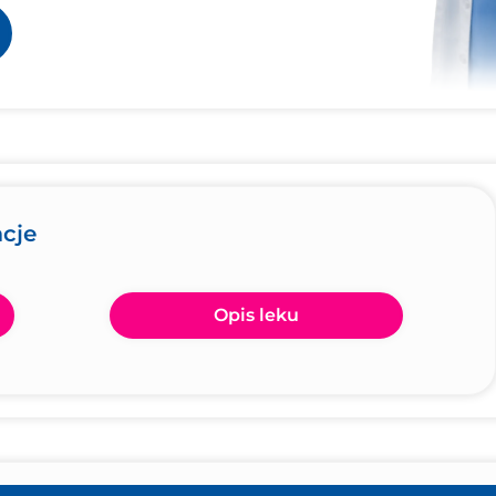
acje
Opis leku