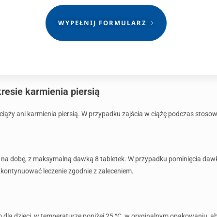
WYPEŁNIJ FORMULARZ
resie karmienia piersią
ciąży ani karmienia piersią. W przypadku zajścia w ciążę podczas stosow
na dobę, z maksymalną dawką 8 tabletek. W przypadku pominięcia dawki,
 kontynuować leczenie zgodnie z zaleceniem.
la dzieci, w temperaturze poniżej 25 °C, w oryginalnym opakowaniu, ab