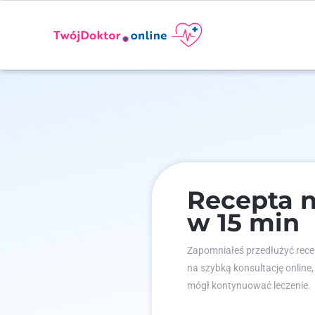
Recepta n
w 15 min
Zapomniałeś przedłużyć recep
na szybką konsultację online,
mógł kontynuować leczenie.