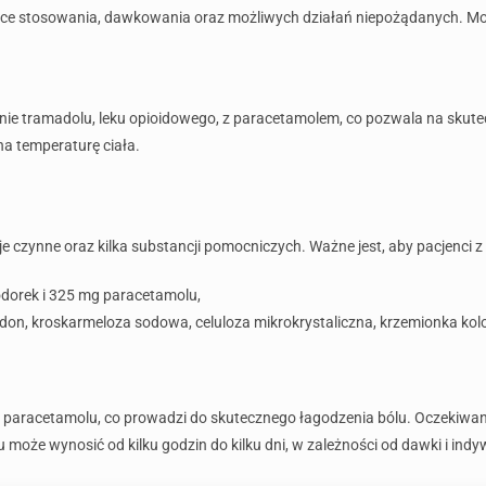
czące stosowania, dawkowania oraz możliwych działań niepożądanych. Mo
łanie tramadolu, leku opioidowego, z paracetamolem, co pozwala na skute
a temperaturę ciała.
e czynne oraz kilka substancji pomocniczych. Ważne jest, aby pacjenci z 
dorek i 325 mg paracetamolu,
don, kroskarmeloza sodowa, celuloza mikrokrystaliczna, krzemionka kol
i paracetamolu, co prowadzi do skutecznego łagodzenia bólu. Oczekiwan
może wynosić od kilku godzin do kilku dni, w zależności od dawki i indy