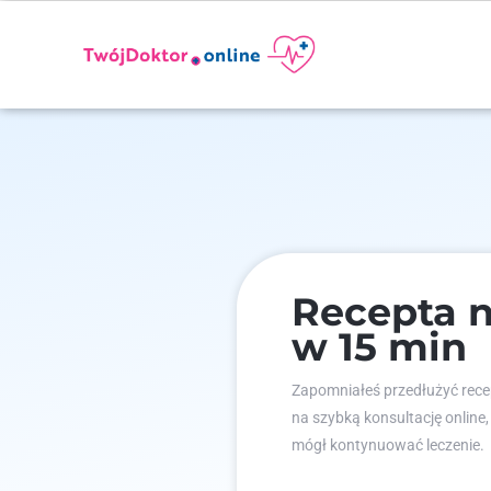
Recepta n
w 15 min
Zapomniałeś przedłużyć recep
na szybką konsultację online,
mógł kontynuować leczenie.