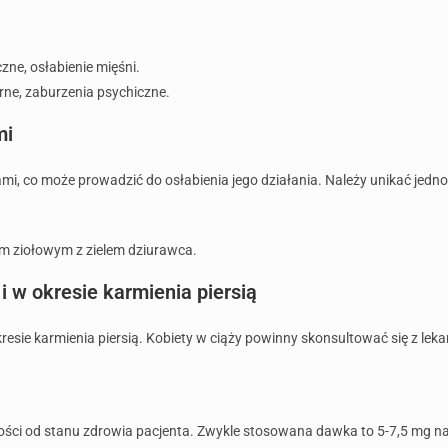
czne, osłabienie mięśni.
órne, zaburzenia psychiczne.
mi
ami, co może prowadzić do osłabienia jego działania. Należy unikać jed
em ziołowym z zielem dziurawca.
i w okresie karmienia piersią
okresie karmienia piersią. Kobiety w ciąży powinny skonsultować się z le
ności od stanu zdrowia pacjenta. Zwykle stosowana dawka to 5-7,5 mg n