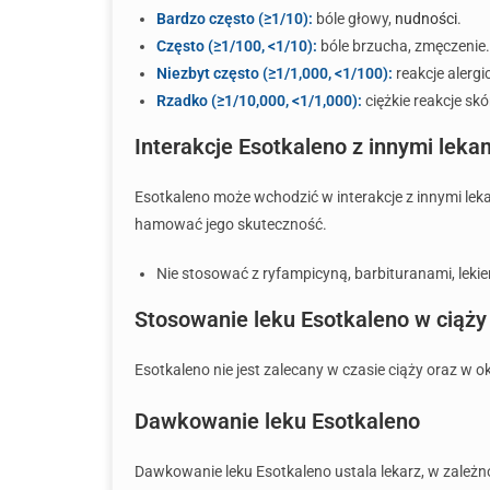
Bardzo często (≥1/10):
bóle głowy,
nudności
.
Często (≥1/100, <1/10):
bóle brzucha, zmęczenie.
Niezbyt często (≥1/1,000, <1/100):
reakcje alergi
Rzadko (≥1/10,000, <1/1,000):
ciężkie reakcje sk
Interakcje Esotkaleno z innymi leka
Esotkaleno może wchodzić w interakcje z innymi lek
hamować jego skuteczność.
Nie stosować z ryfampicyną, barbituranami, leki
Stosowanie leku Esotkaleno w ciąży 
Esotkaleno nie jest zalecany w czasie ciąży oraz w 
Dawkowanie leku Esotkaleno
Dawkowanie leku Esotkaleno ustala lekarz, w zależ