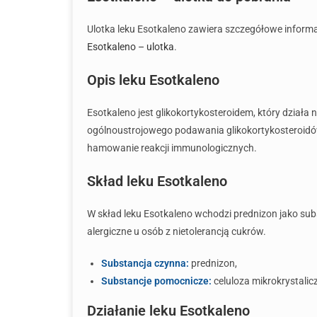
Ulotka leku Esotkaleno zawiera szczegółowe inform
Esotkaleno – ulotka
.
Opis leku Esotkaleno
Esotkaleno jest glikokortykosteroidem, który dział
ogólnoustrojowego podawania glikokortykosteroidów
hamowanie reakcji immunologicznych.
Skład leku Esotkaleno
W skład leku Esotkaleno wchodzi prednizon jako su
alergiczne u osób z nietolerancją cukrów.
Substancja czynna:
prednizon,
Substancje pomocnicze:
celuloza mikrokrystalic
Działanie leku Esotkaleno