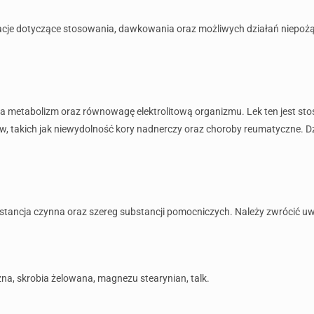
acje dotyczące stosowania, dawkowania oraz możliwych działań niepożą
a na metabolizm oraz równowagę elektrolitową organizmu. Lek ten jest 
, takich jak niewydolność kory nadnerczy oraz choroby reumatyczne. Dz
bstancja czynna oraz szereg substancji pomocniczych. Należy zwrócić u
zna, skrobia żelowana, magnezu stearynian, talk.