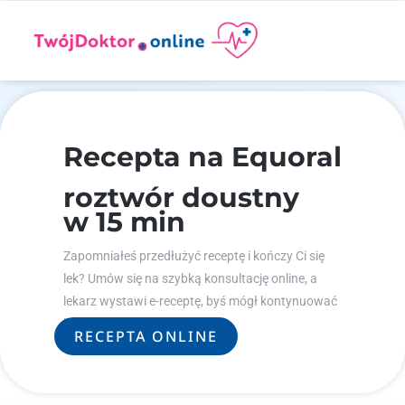
Recepta na Equoral
roztwór doustny
w 15 min
Zapomniałeś przedłużyć receptę i kończy Ci się
lek? Umów się na szybką konsultację online, a
lekarz wystawi e-receptę, byś mógł kontynuować
leczenie.
RECEPTA ONLINE