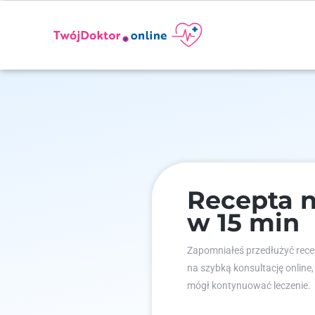
Recepta 
w 15 min
Zapomniałeś przedłużyć recep
na szybką konsultację online,
mógł kontynuować leczenie.