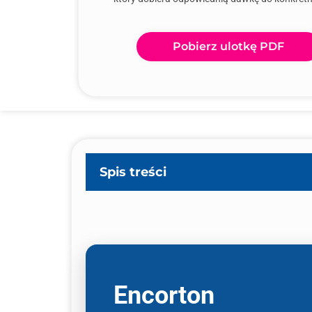
Pobierz ulotkę PDF
Spis treści
Encorton