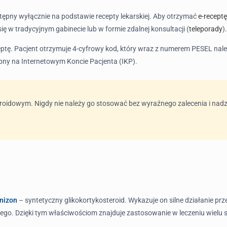
ostępny wyłącznie na podstawie recepty lekarskiej. Aby otrzymać
e-receptę
 w tradycyjnym gabinecie lub w formie zdalnej konsultacji (
teleporady
).
ceptę. Pacjent otrzymuje 4-cyfrowy kod, który wraz z numerem PESEL należ
ępny na Internetowym Koncie Pacjenta (IKP).
eroidowym. Nigdy nie należy go stosować bez wyraźnego zalecenia i nadz
nizon
– syntetyczny glikokortykosteroid. Wykazuje on silne działanie pr
o. Dzięki tym właściwościom znajduje zastosowanie w leczeniu wielu 