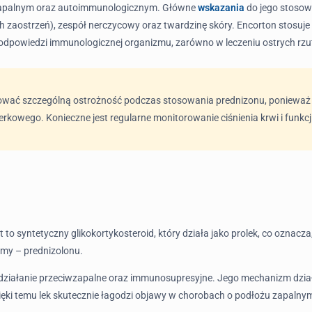
u zapalnym oraz autoimmunologicznym. Główne
wskazania
do jego stosow
h zaostrzeń), zespół nerczycowy oraz twardzinę skóry. Encorton stosuje
powiedzi immunologicznej organizmu, zarówno w leczeniu ostrych rzutów
hować szczególną ostrożność podczas stosowania prednizonu, ponieważ
kowego. Konieczne jest regularne monitorowanie ciśnienia krwi i funkcji
 to syntetyczny glikokortykosteroid, który działa jako prolek, co oznacz
rmy – prednizolonu.
e działanie przeciwzapalne oraz immunosupresyjne. Jego mechanizm dzia
ęki temu lek skutecznie łagodzi objawy w chorobach o podłożu zapaln