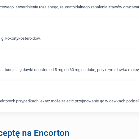
cowego, stwardnienia rozsianego, reumatoidalnego zapalenia stawów oraz twar
 glikokortykosteroidów.
aj stosuje się dawki doustne od 5 mg do 60 mg na dobę, przy czym dawka mak
 niektórych przypadkach lekarz może zalecić przyjmowanie go w dawkach podzie
ceptę na Encorton