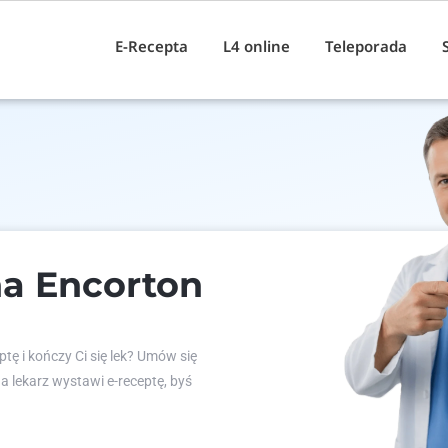
E-Recepta
L4 online
Teleporada
na Encorton
tę i kończy Ci się lek? Umów się
 a lekarz wystawi e-receptę, byś