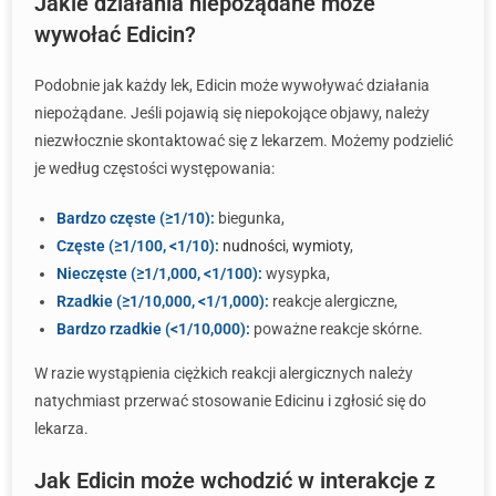
Jakie działania niepożądane może
wywołać Edicin?
Podobnie jak każdy lek, Edicin może wywoływać działania
niepożądane. Jeśli pojawią się niepokojące objawy, należy
niezwłocznie skontaktować się z lekarzem. Możemy podzielić
je według częstości występowania:
Bardzo częste (≥1/10):
biegunka,
Częste (≥1/100, <1/10):
nudności
,
wymioty
,
Nieczęste (≥1/1,000, <1/100):
wysypka,
Rzadkie (≥1/10,000, <1/1,000):
reakcje alergiczne,
Bardzo rzadkie (<1/10,000):
poważne reakcje skórne.
W razie wystąpienia ciężkich reakcji alergicznych należy
natychmiast przerwać stosowanie Edicinu i zgłosić się do
lekarza.
Jak Edicin może wchodzić w interakcje z