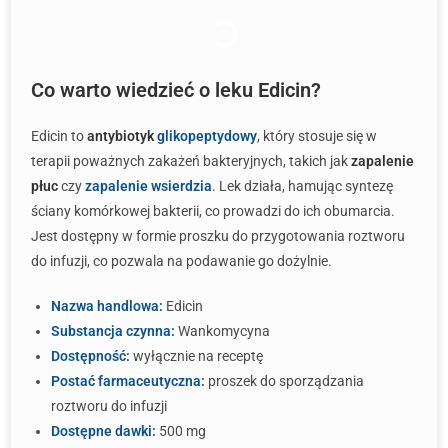
Co warto wiedzieć o leku Edicin?
Edicin to
antybiotyk
glikopeptydowy
, który stosuje się w
terapii poważnych zakażeń bakteryjnych, takich jak
zapalenie
płuc
czy
zapalenie wsierdzia
. Lek działa, hamując syntezę
ściany komórkowej bakterii, co prowadzi do ich obumarcia.
Jest dostępny w formie proszku do przygotowania roztworu
do infuzji, co pozwala na podawanie go dożylnie.
Nazwa handlowa:
Edicin
Substancja czynna:
Wankomycyna
Dostępność:
wyłącznie na receptę
Postać farmaceutyczna:
proszek do sporządzania
roztworu do infuzji
Dostępne dawki:
500 mg