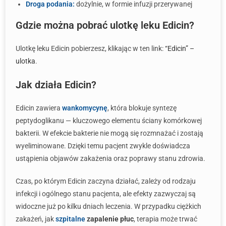
Droga podania:
dożylnie, w formie infuzji przerywanej
Gdzie można pobrać ulotkę leku Edicin?
Ulotkę leku Edicin pobierzesz, klikając w ten link:
“Edicin” –
ulotka
.
Jak działa Edicin?
Edicin zawiera
wankomycynę
, która blokuje syntezę
peptydoglikanu — kluczowego elementu ściany komórkowej
bakterii. W efekcie bakterie nie mogą się rozmnażać i zostają
wyeliminowane. Dzięki temu pacjent zwykle doświadcza
ustąpienia objawów zakażenia oraz poprawy stanu zdrowia.
Czas, po którym Edicin zaczyna działać, zależy od rodzaju
infekcji i ogólnego stanu pacjenta, ale efekty zazwyczaj są
widoczne już po kilku dniach leczenia. W przypadku ciężkich
zakażeń, jak
szpitalne
zapalenie płuc
, terapia może trwać