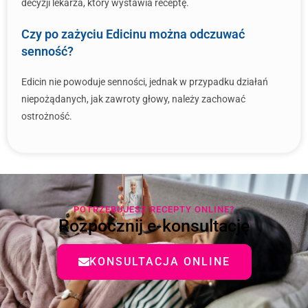
decyzji lekarza, który wystawia receptę.
Czy po zażyciu Edicinu można odczuwać
senność?
Edicin nie powoduje senności, jednak w przypadku działań
niepożądanych, jak zawroty głowy, należy zachować
ostrożność.
POTRZEBUJESZ RECEPTY ONLINE?
Rozpocznij e-konsultację
KONSULTACJA ONLINE