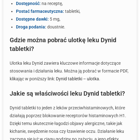
Dostępność:
na receptę,
Postać farmaceutyczna:
tabletki,
Dostępne dawki:
5 mg,
Droga podania:
doustnie.
Gdzie można pobrać ulotkę leku Dynid
tabletki?
Ulotka leku Dynid zawiera kluczowe informacje dotyczące
stosowania i działania leku. Można ją pobrać w formacie PDF,
klikając w poniższy link:
Dynid tabletki – ulotka
.
Jakie są właściwości leku Dynid tabletki?
Dynid tabletki to jeden z leków przeciwhistaminowych, które
działają poprzez blokowanie receptorów histaminowych H1.
Dzięki temu skutecznie łagodzi objawy alergiczne, takie jak
kichanie, swędzenie nosa czy łzawienie oczu. Działanie leku
zaczyna się już w ciągu godziny po zażyciu, a jego efekty