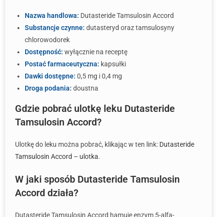
Nazwa handlowa:
Dutasteride Tamsulosin Accord
Substancje czynne:
dutasteryd oraz tamsulosyny
chlorowodorek
Dostępność:
wyłącznie na receptę
Postać farmaceutyczna:
kapsułki
Dawki dostępne:
0,5 mg i 0,4 mg
Droga podania:
doustna
Gdzie pobrać ulotkę leku Dutasteride
Tamsulosin Accord?
Ulotkę do leku można pobrać, klikając w ten link:
Dutasteride
Tamsulosin Accord – ulotka
.
W jaki sposób Dutasteride Tamsulosin
Accord działa?
Dutasteride Tamsulosin Accord hamuje enzym 5-alfa-