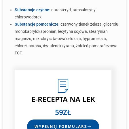
Substancje czynne:
dutasteryd, tamsulosyny
chlorowodorek
Substancje pomocnicze:
czerwony tlenek żelaza, glicerolu
monokaprylokapronian, lecytyna sojowa, stearynian
magnezu, mikrokryształowa celuloza, hypromeloza,
chlorek potasu, dwutlenek tytanu, żółcień pomarańczowa
FCF.
E-RECEPTA
NA LEK
59ZŁ
WYPEŁNIJ FORMULARZ