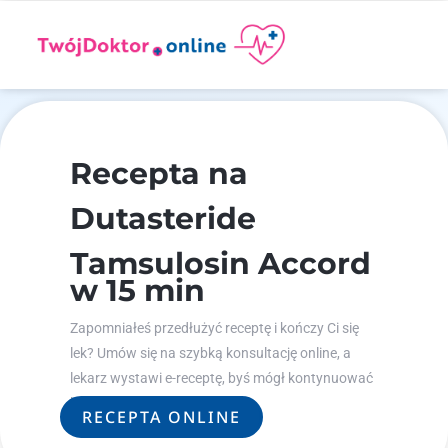
Recepta na
Dutasteride
Tamsulosin Accord
w 15 min
Zapomniałeś przedłużyć receptę i kończy Ci się
lek? Umów się na szybką konsultację online, a
lekarz wystawi e-receptę, byś mógł kontynuować
leczenie.
RECEPTA ONLINE