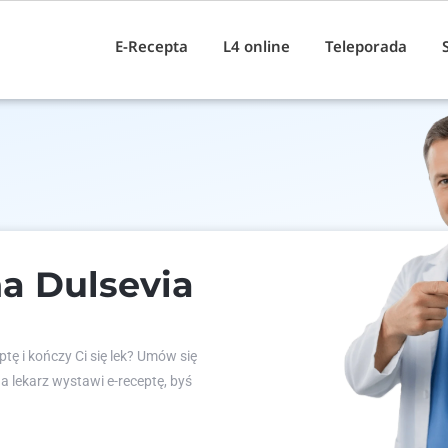
E-Recepta
L4 online
Teleporada
a Dulsevia
tę i kończy Ci się lek? Umów się
 a lekarz wystawi e-receptę, byś