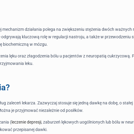
 Jej mechanizm działania polega na zwiększeniu stężenia dwóch ważny
 odgrywają kluczową rolę w regulacji nastroju, a także w przewodzeniu 
gę biochemiczną w mózgu.
zenia lęku oraz złagodzenia bólu u pacjentów z neuropatią cukrzycową. 
przyjmowania leku.
ia?
ług zaleceń lekarza. Zazwyczaj stosuje się jedną dawkę na dobę, o stałej
Można je przyjmować niezależnie od posiłków.
ania (
leczenie depresji
, zaburzeń lękowych uogólnionych lub bólu w neur
ikować przepisanej dawki.