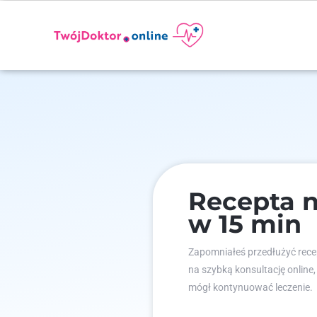
Recepta n
w 15 min
Zapomniałeś przedłużyć recep
na szybką konsultację online,
mógł kontynuować leczenie.