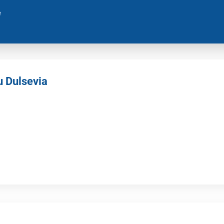
e
u Dulsevia