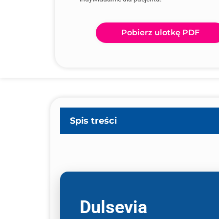
Pobierz ulotkę PDF
Spis treści
Dulsevia