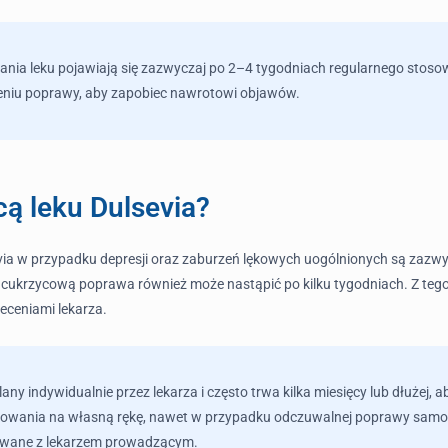
łania leku pojawiają się zazwyczaj po 2–4 tygodniach regularnego stoso
eniu poprawy, aby zapobiec nawrotowi objawów.
cą leku Dulsevia?
evia w przypadku depresji oraz zaburzeń lękowych uogólnionych są zazw
 cukrzycową poprawa również może nastąpić po kilku tygodniach. Z tego
eceniami lekarza.
lany indywidualnie przez lekarza i często trwa kilka miesięcy lub dłużej
kowania na własną rękę, nawet w przypadku odczuwalnej poprawy samop
towane z lekarzem prowadzącym.