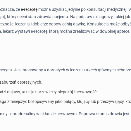
 oznacza, że
e-receptę
można uzyskać jedynie po konsultacji medycznej. W
ego), który oceni stan zdrowia pacjenta. Na podstawie diagnozy, takiej ja
ieczności leczenia i dobierze odpowiednią dawkę. Konsultacja może odbyć
a, lekarz wystawi e-receptę, którą można zrealizować w dowolnej aptece.
oksetyna. Jest stosowany u dorosłych w leczeniu trzech głównych schorze
 zaburzeń depresyjnych.
dzi objawy, takie jak przewlekły niepokój i nerwowość.
a zmniejszyć ból opisywany jako palący, kłujący lub przeszywający, któ
toniny i noradrenaliny w układzie nerwowym. Poprawa stanu zdrowia jes