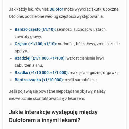
Jak każdy lek, również
Dulofor
może wywołać skutki uboczne.
Oto one, podzielone według częstości występowania:
Bardzo często (≥1/10):
senność, suchość w ustach,
zawroty głowy,
Często (≥1/100, <1/10):
nudności
, bóle głowy, zmniejszenie
apetytu,
Rzadziej (≥1/1 000, <1/100):
wzrost ciśnienia krwi,
zaburzenia snu,
Rzadko (≥1/10 000, <1/1 000):
reakcje alergiczne, drgawki,
Bardzo rzadko (<1/10 000):
myśli samobójcze.
Jeśli pojawią się poważne niepożądane objawy, należy
niezwłocznie skontaktować się z lekarzem.
Jakie interakcje występują między
Duloforem a innymi lekami?