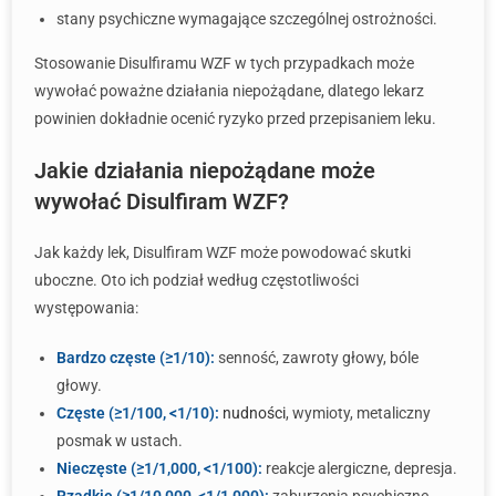
stany psychiczne wymagające szczególnej ostrożności.
Stosowanie Disulfiramu WZF w tych przypadkach może
wywołać poważne działania niepożądane, dlatego lekarz
powinien dokładnie ocenić ryzyko przed przepisaniem leku.
Jakie działania niepożądane może
wywołać Disulfiram WZF?
Jak każdy lek, Disulfiram WZF może powodować skutki
uboczne. Oto ich podział według częstotliwości
występowania:
Bardzo częste (≥1/10):
senność, zawroty głowy, bóle
głowy.
Częste (≥1/100, <1/10):
nudności
, wymioty, metaliczny
posmak w ustach.
Nieczęste (≥1/1,000, <1/100):
reakcje alergiczne, depresja.