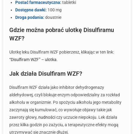
Postać farmaceutyczna:
tabletki
Dostępne dawki:
100 mg
Droga podania:
doustnie
Gdzie można pobrać ulotkę Disulfiramu
WZF?
Ulotkę leku Disulfiram WZF pobierzesz, klikając w ten link:
“Disulfiram WZF” – ulotka
.
Jak działa Disulfiram WZF?
Disulfiram WZF działa jako inhibitor dehydrogenazy
aldehydowej, czyli blokuje enzym odpowiedzialny za rozkład
alkoholu w organizmie. Po spożyciu alkoholu jego metabolity
zaczynają się kumulować, co wywołuje objawy takie jak
zawroty głowy,
nudności
czy uczucie niepokoju. Lek działa
przez kilka godzin po zażyciu, a terapeutyczne efekty mogą
utrzymywać się znacznie dłużej.