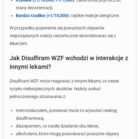
Rzadkie (≥1/10,000, <1/1,000):
zaburzenia psychiczne,
stany dezorientacji.
Bardzo rzadkie (<1/10,000):
ciężkie reakcje alergiczne.
W przypadku pojawienia się poważnych objawów
niepożądanych należy niezwłocznie skontaktować się z
lekarzem.
Jak Disulfiram WZF wchodzi w interakcje z
innymi lekami?
Disulfiram WZF może reagować z innymi lekami, co niesie
ryzyko niebezpiecznych skutków. Należy unikać
jednoczesnego stosowania z:
metronidazolem, ponieważ może to wywołać reakcję
disulfiramową,
diazepamem, co nasila działanie obu leków,
alkoholami, które mogą powodować poważne objawy