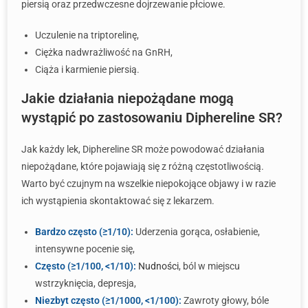
piersią oraz przedwczesne dojrzewanie płciowe.
Uczulenie na triptorelinę,
Ciężka nadwrażliwość na GnRH,
Ciąża i karmienie piersią.
Jakie działania niepożądane mogą
wystąpić po zastosowaniu Diphereline SR?
Jak każdy lek, Diphereline SR może powodować działania
niepożądane, które pojawiają się z różną częstotliwością.
Warto być czujnym na wszelkie niepokojące objawy i w razie
ich wystąpienia skontaktować się z lekarzem.
Bardzo często (≥1/10):
Uderzenia gorąca, osłabienie,
intensywne pocenie się,
Często (≥1/100, <1/10):
Nudności
, ból w miejscu
wstrzyknięcia, depresja,
Niezbyt często (≥1/1000, <1/100):
Zawroty głowy, bóle