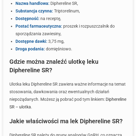
Nazwa handlowa:
Diphereline SR,
Substancja czynna:
Triptorelinum,
Dostępność:
na receptę,
Postać farmaceutyczna:
proszek i rozpuszczalnik do
sporządzania zawiesiny,
Dostępne dawki:
3,75 mg,
Droga podania:
domięśniowo.
Gdzie można znaleźć ulotkę leku
Diphereline SR?
Ulotka leku Diphereline SR zawiera ważne informacje na temat
stosowania, dawkowania oraz ewentualnych działań
niepożądanych. Możesz ją pobrać pod tym linkiem:
Diphereline
SR – ulotka
.
Jakie właściwości ma lek Diphereline SR?
Diphereline SR należy do grupy analogów GnRH, co oznacza,