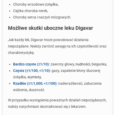
Choroby wrzodowe żołądka,
Ciężka choroba nerek,
Choroby serca i naczyń mózgowych.
Możliwe skutki uboczne leku Digavar
Jak każdy lek, Digavar może powodować działania
niepożądane. Należy zwrócić uwagę na ich częstotliwość oraz
charakterystykę.
Bardzo częste (≥1/10):
zawroty głowy,
nudności
, biegunka,
Częste (≥1/100, <1/10):
gazy, zapalenie błony śluzowej
żołądka,
wymioty
,
Rzadkie (≥1/1,000, <1/100):
nadwrażliwość, zaburzenia
widzenia, duszność.
W przypadku wystąpienia poważnych działań niepożądanych,
należy natychmiast skontaktować się z lekarzem.