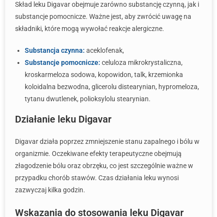
Skład leku Digavar obejmuje zarówno substancję czynną, jak i
substancje pomocnicze. Ważne jest, aby zwrócić uwagę na
składniki, które mogą wywołać reakcje alergiczne.
Substancja czynna:
aceklofenak,
Substancje pomocnicze:
celuloza mikrokrystaliczna,
kroskarmeloza sodowa, kopowidon, talk, krzemionka
koloidalna bezwodna, glicerolu distearynian, hypromeloza,
tytanu dwutlenek, polioksylolu stearynian.
Działanie leku Digavar
Digavar działa poprzez zmniejszenie stanu zapalnego i bólu w
organizmie. Oczekiwane efekty terapeutyczne obejmują
złagodzenie bólu oraz obrzęku, co jest szczególnie ważne w
przypadku chorób stawów. Czas działania leku wynosi
zazwyczaj kilka godzin.
Wskazania do stosowania leku Digavar