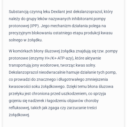
Substancją czynną leku Dexilant jest dekslanzoprazol, który
należy do grupy leków nazywanych inhibitorami pompy
protonowej (IPP). Jego mechanizm działania polega na
precyzyjnym blokowaniu ostatniego etapu produkcji kwasu
solnego w żołądku.
W komórkach błony śluzowej żołądka znajdują się tzw. pompy
protonowe (enzymy H+/K+-ATP-azy), które aktywnie
transportują jony wodorowe, tworząc kwas solny.
Dekslanzoprazol nieodwracalnie hamuje działanie tych pomp,
co prowadzi do znacznego i długotrwałego zmniejszenia
kwasowości soku żołądkowego. Dzięki temu błona śluzowa
przełyku jest chroniona przed uszkodzeniem, co sprzyja
gojeniu się nadżerek i łagodzeniu objawów choroby
refluksowej, takich jak zgaga czy zarzucanie treści
żołądkowej.