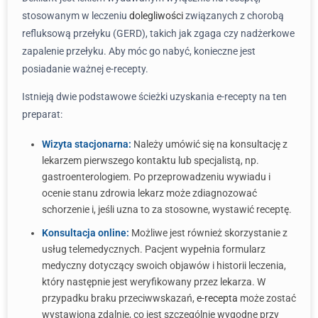
stosowanym w leczeniu
dolegliwości
związanych z chorobą
refluksową przełyku (GERD), takich jak zgaga czy nadżerkowe
zapalenie przełyku. Aby móc go nabyć, konieczne jest
posiadanie ważnej e-recepty.
Istnieją dwie podstawowe ścieżki uzyskania e-recepty na ten
preparat:
Wizyta stacjonarna:
Należy umówić się na konsultację z
lekarzem pierwszego kontaktu lub specjalistą, np.
gastroenterologiem. Po przeprowadzeniu wywiadu i
ocenie stanu zdrowia lekarz może zdiagnozować
schorzenie i, jeśli uzna to za stosowne, wystawić receptę.
Konsultacja online:
Możliwe jest również skorzystanie z
usług telemedycznych. Pacjent wypełnia formularz
medyczny dotyczący swoich objawów i historii leczenia,
który następnie jest weryfikowany przez lekarza. W
przypadku braku przeciwwskazań,
e-recepta
może zostać
wystawiona zdalnie, co jest szczególnie wygodne przy