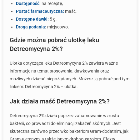
Dostępność:
na receptę,
Postać farmaceutyczna:
maść,
Dostępne dawki:
5 g,
Droga podania:
miejscowo.
Gdzie można pobrać ulotkę leku
Detreomycyna 2%?
Ulotka dotycząca leku Detreomycyna 2% zawiera ważne
informacje na temat stosowania, dawkowania oraz
możliwych działań niepożądanych. Możesz ją pobrać pod tym
linkiem:
Detreomycyna 2% – ulotka
.
Jak działa maść Detreomycyna 2%?
Detreomycyna 2% działa poprzez zahamowanie wzrostu
bakterii, co prowadzi do eliminacji zakażeń skórnych. Jest
skuteczna zarówno przeciwko bakteriom Gram-dodatnim, jak i
Gram-ujemnym, a także innym drobnoustrojom. Efekty