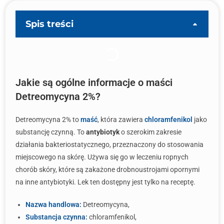
Spis treści
Jakie są ogólne informacje o maści
Detreomycyna 2%?
Detreomycyna 2% to
maść
, która zawiera
chloramfenikol
jako
substancję czynną. To
antybiotyk
o szerokim zakresie
działania bakteriostatycznego, przeznaczony do stosowania
miejscowego na skórę. Używa się go w leczeniu ropnych
chorób skóry, które są zakażone drobnoustrojami opornymi
na inne antybiotyki. Lek ten dostępny jest tylko na receptę.
Nazwa handlowa:
Detreomycyna,
Substancja czynna:
chloramfenikol,