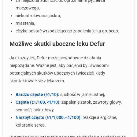
zmniejszona zdolność do opróżniania pęcherza
moczowego,
niekontrolowana jaskra,
miastenia,
ciężka postać wrzodziejącego zapalenia jelita grubego.
Możliwe skutki uboczne leku Defur
Jak każdy lek, Defur może powodować działania
niepożądane. Ważne jest, aby pacjenci byli świadomi
potencjalnych skutków ubocznych i wiedzieli, kiedy
skontaktować się z lekarzem.
Bardzo częste (≥1/10):
suchość w jamie ustnej,
Częste (≥1/100, <1/10):
zapalenie zatok, zawroty głowy,
senność, bóle głowy,
Niezbyt częste (≥1/1,000, <1/100):
reakcje alergiczne,
kołatanie serca.