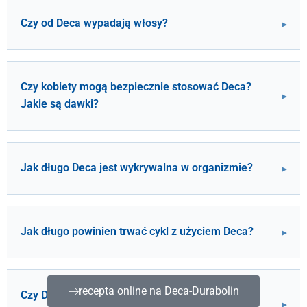
Czy od Deca wypadają włosy?
Czy kobiety mogą bezpiecznie stosować Deca?
Jakie są dawki?
Jak długo Deca jest wykrywalna w organizmie?
Jak długo powinien trwać cykl z użyciem Deca?
recepta online na Deca-Durabolin
Czy Deca powoduje ginekomastię? Jak jej