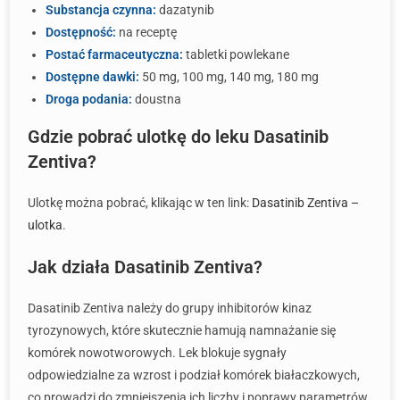
Substancja czynna:
dazatynib
Dostępność:
na receptę
Postać farmaceutyczna:
tabletki powlekane
Dostępne dawki:
50 mg, 100 mg, 140 mg, 180 mg
Droga podania:
doustna
Gdzie pobrać ulotkę do leku Dasatinib
Zentiva?
Ulotkę można pobrać, klikając w ten link:
Dasatinib Zentiva –
ulotka
.
Jak działa Dasatinib Zentiva?
Dasatinib Zentiva należy do grupy inhibitorów kinaz
tyrozynowych, które skutecznie hamują namnażanie się
komórek nowotworowych. Lek blokuje sygnały
odpowiedzialne za wzrost i podział komórek białaczkowych,
co prowadzi do zmniejszenia ich liczby i poprawy parametrów