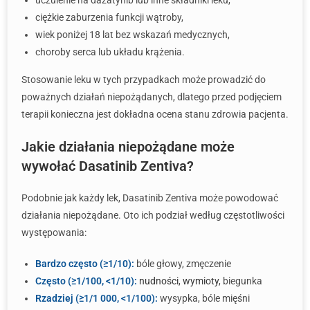
uczulenie na dazatynib lub inne składniki leku,
ciężkie zaburzenia funkcji wątroby,
wiek poniżej 18 lat bez wskazań medycznych,
choroby serca lub układu krążenia.
Stosowanie leku w tych przypadkach może prowadzić do
poważnych działań niepożądanych, dlatego przed podjęciem
terapii konieczna jest dokładna ocena stanu zdrowia pacjenta.
Jakie działania niepożądane może
wywołać Dasatinib Zentiva?
Podobnie jak każdy lek, Dasatinib Zentiva może powodować
działania niepożądane. Oto ich podział według częstotliwości
występowania:
Bardzo często (≥1/10):
bóle głowy, zmęczenie
Często (≥1/100, <1/10):
nudności
,
wymioty
, biegunka
Rzadziej (≥1/1 000, <1/100):
wysypka, bóle mięśni