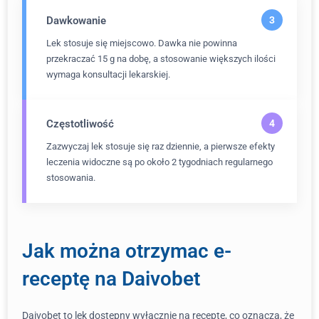
Dawkowanie
Lek stosuje się miejscowo. Dawka nie powinna
przekraczać 15 g na dobę, a stosowanie większych ilości
wymaga konsultacji lekarskiej.
Częstotliwość
Zazwyczaj lek stosuje się raz dziennie, a pierwsze efekty
leczenia widoczne są po około 2 tygodniach regularnego
stosowania.
Jak można otrzymac e-
receptę na Daivobet
Daivobet to lek dostępny wyłącznie na receptę, co oznacza, że