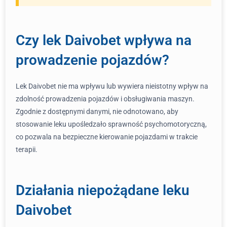
Czy lek Daivobet wpływa na
prowadzenie pojazdów?
Lek Daivobet nie ma wpływu lub wywiera nieistotny wpływ na
zdolność prowadzenia pojazdów i obsługiwania maszyn.
Zgodnie z dostępnymi danymi, nie odnotowano, aby
stosowanie leku upośledzało sprawność psychomotoryczną,
co pozwala na bezpieczne kierowanie pojazdami w trakcie
terapii.
Działania niepożądane leku
Daivobet