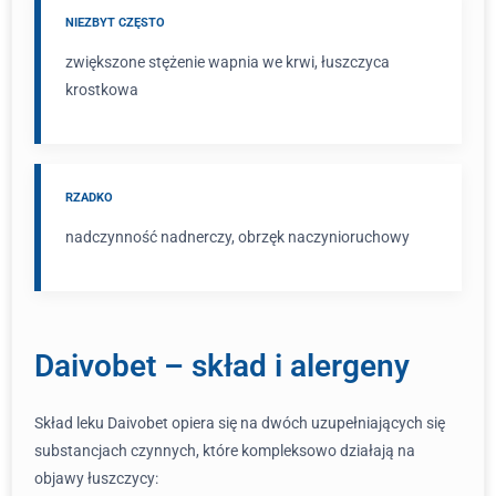
NIEZBYT CZĘSTO
zwiększone stężenie wapnia we krwi, łuszczyca
krostkowa
RZADKO
nadczynność nadnerczy, obrzęk naczynioruchowy
Daivobet – skład i alergeny
Skład leku Daivobet opiera się na dwóch uzupełniających się
substancjach czynnych, które kompleksowo działają na
objawy łuszczycy: