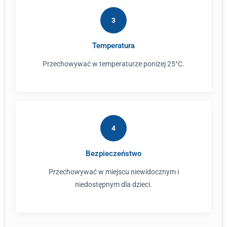
3
Temperatura
Przechowywać w temperaturze poniżej 25°C.
4
Bezpieczeństwo
Przechowywać w miejscu niewidocznym i
niedostępnym dla dzieci.