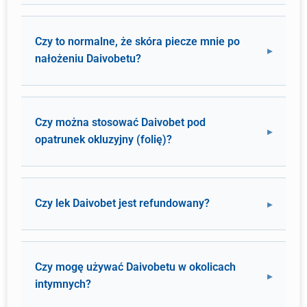
Czy to normalne, że skóra piecze mnie po
nałożeniu Daivobetu?
Czy można stosować Daivobet pod
opatrunek okluzyjny (folię)?
Czy lek Daivobet jest refundowany?
Czy mogę używać Daivobetu w okolicach
intymnych?