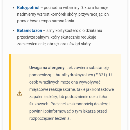
Kalcypotriol
– pochodna witaminy D, która hamuje
nadmierny wzrost komórek skóry, przywracając ich
prawidłowe tempo namnażania.
Betametazon
– silny kortykosteroid o działaniu
przeciwzapalnym, który skutecznie redukuje
zaczerwienienie, obrzęk oraz świąd skóry.
Uwaga na alergeny:
Lek zawiera substancję
pomocniczą – butałhydroksytoluen (E 321). U
osób wrażliwych może ona wywoływać
miejscowe reakcje skórne, takie jak kontaktowe
zapalenie skóry, lub podrażnienie oczu i błon
śluzowych. Pacjenci ze skłonnością do alergii
powinni poinformować o tym lekarza przed
rozpoczęciem leczenia.