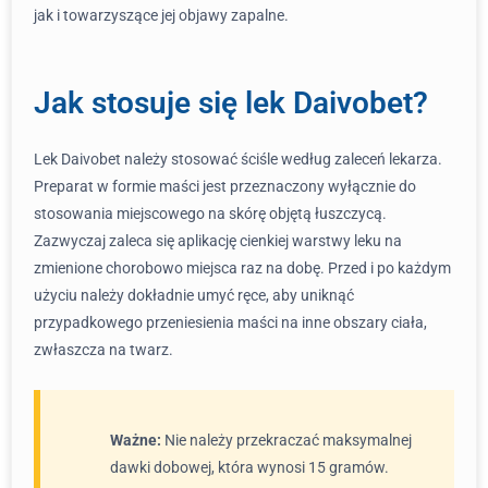
jak i towarzyszące jej objawy zapalne.
Jak stosuje się lek Daivobet?
Lek Daivobet należy stosować ściśle według zaleceń lekarza.
Preparat w formie maści jest przeznaczony wyłącznie do
stosowania miejscowego na skórę objętą łuszczycą.
Zazwyczaj zaleca się aplikację cienkiej warstwy leku na
zmienione chorobowo miejsca raz na dobę. Przed i po każdym
użyciu należy dokładnie umyć ręce, aby uniknąć
przypadkowego przeniesienia maści na inne obszary ciała,
zwłaszcza na twarz.
Ważne:
Nie należy przekraczać maksymalnej
dawki dobowej, która wynosi 15 gramów.