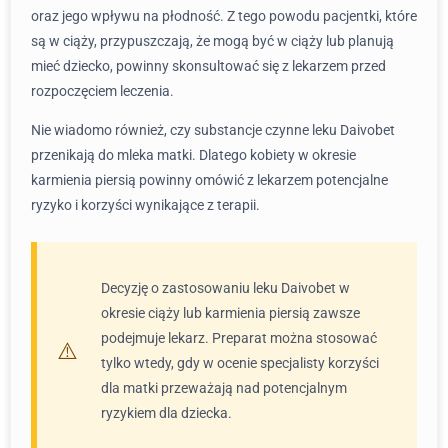
oraz jego wpływu na płodność. Z tego powodu pacjentki, które
są w ciąży, przypuszczają, że mogą być w ciąży lub planują
mieć dziecko, powinny skonsultować się z lekarzem przed
rozpoczęciem leczenia.
Nie wiadomo również, czy substancje czynne leku Daivobet
przenikają do mleka matki. Dlatego kobiety w okresie
karmienia piersią powinny omówić z lekarzem potencjalne
ryzyko i korzyści wynikające z terapii.
Decyzję o zastosowaniu leku Daivobet w
okresie ciąży lub karmienia piersią zawsze
podejmuje lekarz. Preparat można stosować
tylko wtedy, gdy w ocenie specjalisty korzyści
dla matki przeważają nad potencjalnym
ryzykiem dla dziecka.