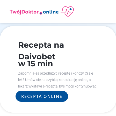
Recepta na
Daivobet
w 15 min
Zapomniałeś przedłużyć receptę i kończy Ci się
lek? Umów się na szybką konsultację online, a
lekarz wystawi e-receptę, byś mógł kontynuować
leczenie.
RECEPTA ONLINE