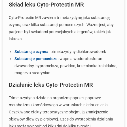
Skład leku Cyto-Protectin MR
Cyto-Protectin MR zawiera trimetazydynę jako substancję
czynną oraz kilka substancji pomocniczych. Ważne jest, aby
pacjenci byli świadomi potencjalnych alergenów, takich jak
laktoza.
Substancja czynna:
trimetazydyny dichlorowodorek
Substancje pomocnicze:
wapnia wodorofosforan
dwuwodny, hypromeloza, powidon, krzemionka koloidalna,
magnezu stearynian.
Działanie leku Cyto-Protectin MR
Trimetazydyna działa na organizm poprzez poprawę
metabolizmu komórkowego w warunkach niedotlenienia.
Oczekiwane efekty terapeutyczne obejmują zmniejszenie
objawów dławicy piersiowej. Czas do wystąpienia działania
leku może wynosić od kilku dni do kilku tygodni.