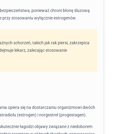
a bezpieczeństwa, ponieważ chroni błonę śluzową
e przy stosowaniu wyłącznie estrogenów.
nych schorzeń, takich jak rak piersi, zakrzepica
dejmuje lekarz, zalecając stosowanie
ania opiera się na dostarczaniu organizmowi dwóch
radiolu (estrogen) i norgestrel (progestagen).
 skutecznie łagodzi objawy związane z niedoborem
iednie receptory w różnych tkankach, przywracając