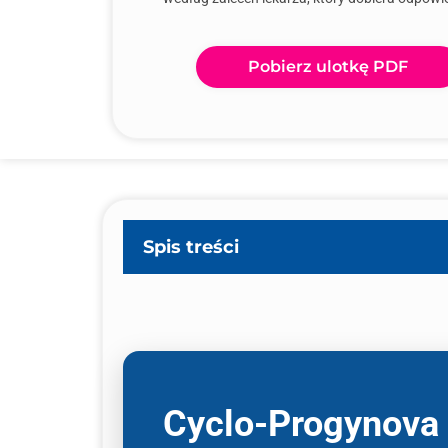
Pobierz ulotkę PDF
Spis treści
Cyclo-Progynova