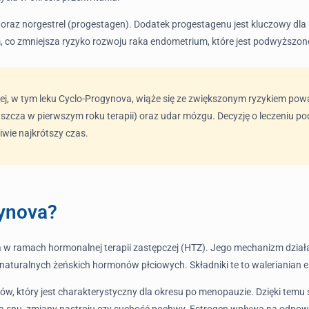
n) oraz norgestrel (progestagen). Dodatek progestagenu jest kluczowy dl
 co zmniejsza ryzyko rozwoju raka endometrium, które jest podwyższon
j, w tym leku Cyclo-Progynova, wiąże się ze zwiększonym ryzykiem poważ
łaszcza w pierwszym roku terapii) oraz udar mózgu. Decyzję o leczeniu po
iwie najkrótszy czas.
gynova?
 w ramach hormonalnej terapii zastępczej (HTZ). Jego mechanizm dział
aturalnych żeńskich hormonów płciowych. Składniki te to walerianian est
ów, który jest charakterystyczny dla okresu po menopauzie. Dzięki temu
nia snu, zmiany nastroju czy suchość pochwy. Estrogen wpływa na odpow