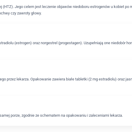
zej (HTZ). Jego celem jest leczenie objawów niedoboru estrogenów u kobiet p
ochwy czy zawroty głowy.
stradiolu (estrogen) oraz norgestrel (progestagen). Uzupełniają one niedobór 
o przez lekarza. Opakowanie zawiera białe tabletki (2 mg estradiolu) oraz jasn
j samej porze, zgodnie ze schematem na opakowaniu i zaleceniami lekarza.