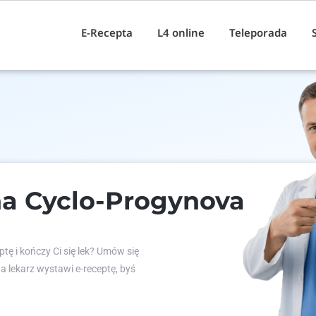
E-Recepta
L4 online
Teleporada
na Cyclo-Progynova
tę i kończy Ci się lek? Umów się
 a lekarz wystawi e-receptę, byś