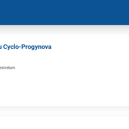
u Cyclo-Progynova
gestrelum