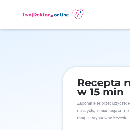
Recepta 
w 15 min
Zapomniałeś przedłużyć recep
na szybką konsultację online,
mógł kontynuować leczenie.