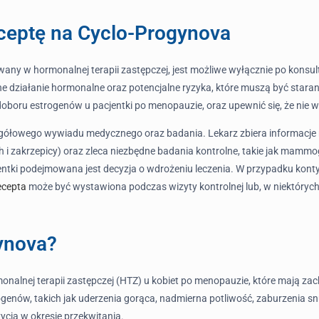
ceptę na Cyclo-Progynova
any w hormonalnej terapii zastępczej, jest możliwe wyłącznie po konsul
lne działanie hormonalne oraz potencjalne ryzyka, które muszą być star
doboru estrogenów u pacjentki po menopauzie, oraz upewnić się, że nie
egółowego wywiadu medycznego oraz badania. Lekarz zbiera informacje n
 zakrzepicy) oraz zleca niezbędne badania kontrolne, takie jak mammog
ntki podejmowana jest decyzja o wdrożeniu leczenia. W przypadku kontynuac
ecepta
może być wystawiona podczas wizyty kontrolnej lub, w niektórych 
gynova?
nalnej terapii zastępczej (HTZ) u kobiet po menopauzie, które mają z
enów, takich jak uderzenia gorąca, nadmierna potliwość, zaburzenia s
cia w okresie przekwitania.