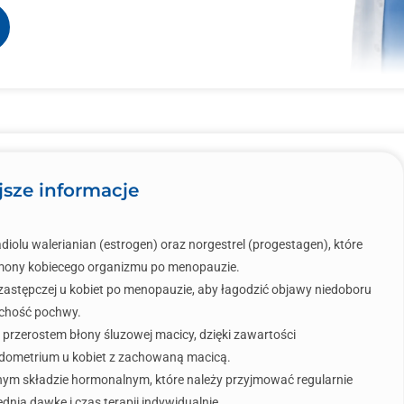
jsze informacje
iolu walerianian (estrogen) oraz norgestrel (progestagen), które
rmony kobiecego organizmu po menopauzie.
i zastępczej u kobiet po menopauzie, aby łagodzić objawy niedoboru
uchość pochwy.
przerostem błony śluzowej macicy, dzięki zawartości
ndometrium u kobiet z zachowaną macicą.
żnym składzie hormonalnym, które należy przyjmować regularnie
dnią dawkę i czas terapii indywidualnie.