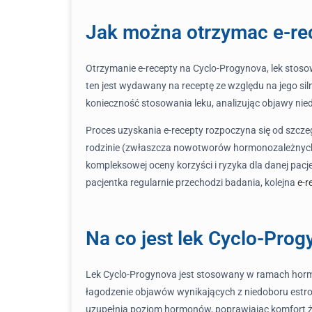
Jak można otrzymac e-re
Otrzymanie e-recepty na Cyclo-Progynova, lek stosow
ten jest wydawany na receptę ze względu na jego si
konieczność stosowania leku, analizując objawy nie
Proces uzyskania e-recepty rozpoczyna się od szcz
rodzinie (zwłaszcza nowotworów hormonozależnych i
kompleksowej oceny korzyści i ryzyka dla danej pacje
pacjentka regularnie przechodzi badania, kolejna
e-r
Na co jest lek Cyclo-Pro
Lek Cyclo-Progynova jest stosowany w ramach hormo
łagodzenie objawów wynikających z niedoboru estrog
uzupełnia poziom hormonów, poprawiając komfort ży