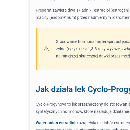
Preparat zawiera dwa składniki: estradiol (estroge
macicy (endometrium) przed nadmiernym rozrostem,
Stosowanie hormonalnej terapii zastępcze
żylna (ryzyko jest 1,3-3 razy wyższe, zw
najmniejszej skutecznej dawki przez możl
Jak działa lek Cyclo-Pro
Cyclo-Progynova to lek przeznaczony do stosowania
syntetycznych hormonów, które naśladują działanie n
Walerianian estradiolu
uzupełnia niedobór estrogen
tego hormonu, takie jak uderzenia gorąca, zaburze