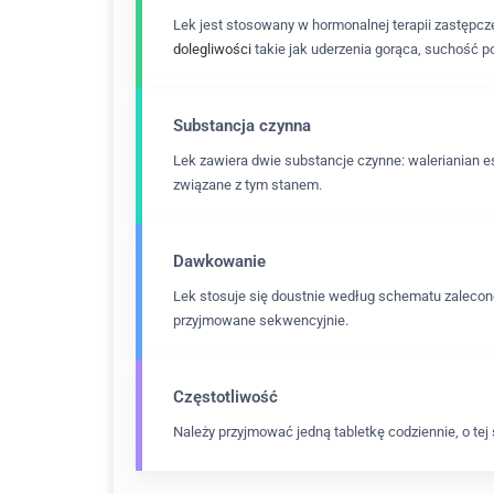
Lek jest stosowany w hormonalnej terapii zastępc
dolegliwości
takie jak uderzenia gorąca, suchość p
Substancja czynna
Lek zawiera dwie substancje czynne: walerianian e
związane z tym stanem.
Dawkowanie
Lek stosuje się doustnie według schematu zaleconeg
przyjmowane sekwencyjnie.
Częstotliwość
Należy przyjmować jedną tabletkę codziennie, o te