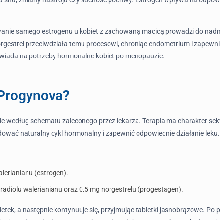
wanie samego estrogenu u kobiet z zachowaną macicą prowadzi do nadm
rgestrel przeciwdziała temu procesowi, chroniąc endometrium i zapewnia
wiada na potrzeby hormonalne kobiet po menopauzie.
-Progynova?
śle według schematu zaleconego przez lekarza. Terapia ma charakter s
adować naturalny cykl hormonalny i zapewnić odpowiednie działanie leku.
lerianianu (estrogen).
adiolu walerianianu oraz 0,5 mg norgestrelu (progestagen).
etek, a następnie kontynuuje się, przyjmując tabletki jasnobrązowe. Po 