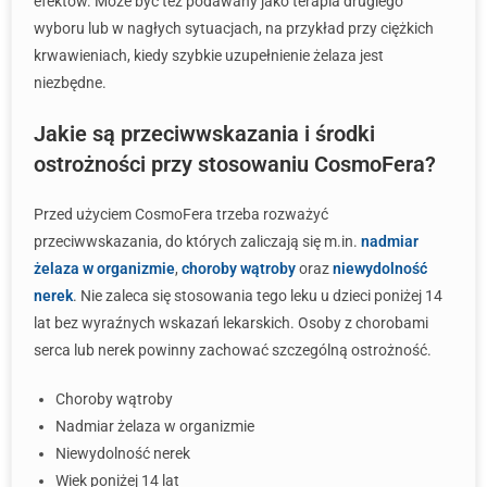
efektów. Może być też podawany jako terapia drugiego
wyboru lub w nagłych sytuacjach, na przykład przy ciężkich
krwawieniach, kiedy szybkie uzupełnienie żelaza jest
niezbędne.
Jakie są przeciwwskazania i środki
ostrożności przy stosowaniu CosmoFera?
Przed użyciem CosmoFera trzeba rozważyć
przeciwwskazania, do których zaliczają się m.in.
nadmiar
żelaza w organizmie
,
choroby wątroby
oraz
niewydolność
nerek
. Nie zaleca się stosowania tego leku u dzieci poniżej 14
lat bez wyraźnych wskazań lekarskich. Osoby z chorobami
serca lub nerek powinny zachować szczególną ostrożność.
Choroby wątroby
Nadmiar żelaza w organizmie
Niewydolność nerek
Wiek poniżej 14 lat