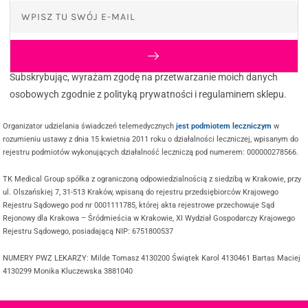
Subskrybując, wyrażam zgodę na przetwarzanie moich danych
osobowych zgodnie z polityką prywatności i regulaminem sklepu.
Organizator udzielania świadczeń telemedycznych
jest podmiotem leczniczym
w
rozumieniu ustawy z dnia 15 kwietnia 2011 roku o działalności leczniczej, wpisanym do
rejestru podmiotów wykonujących działalność leczniczą pod numerem: 000000278566.
TK Medical Group spółka z ograniczoną odpowiedzialnością z siedzibą w Krakowie, przy
ul. Olszańskiej 7, 31-513 Kraków, wpisaną do rejestru przedsiębiorców Krajowego
Rejestru Sądowego pod nr 0001111785, której akta rejestrowe przechowuje Sąd
Rejonowy dla Krakowa – Śródmieścia w Krakowie, XI Wydział Gospodarczy Krajowego
Rejestru Sądowego, posiadającą NIP: 6751800537
NUMERY PWZ LEKARZY: Milde Tomasz 4130200 Świątek Karol 4130461 Bartas Maciej
4130299 Monika Kluczewska 3881040