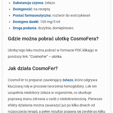
Substancja czynna:
żelazo
Dostępność:
na receptę
Postać farmaceutyczna:
roztwór do wstrzykiwań
Dostępne dawki:
100 mg/5 ml
Droga podania:
dożylnie, domięśniowo
Gdzie można pobrać ulotkę CosmoFera?
Ulotkę tego leku można pobrać w formacie PDF, klikając w
poniższy link:
“CosmoFer” – ulotka
.
Jak działa CosmoFer?
CosmoFer to preparat zawierający
żelazo
, które odgrywa
kluczową rolę w procesie tworzenia hemoglobiny. Lek ten
uzupełnia niedobory żelaza w organizmie, co skutkuje
poprawą stanu zdrowia u osób z niedokrwistością. Pierwsze
efekty działania można zauważyć już po kilku dniach od
rozpoczęcia terapii, a pełen rezultat pojawia się zwykle po kilku