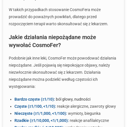
W takich przypadkach stosowanie CosmoFera może
prowadzić do poważnych powikłań, dlatego przed
rozpoczęciem terapii warto skonsultować się z lekarzem.
Jakie działania niepożądane może
wywołać CosmoFer?
Podobnie jak inne leki, CosmoFer może powodować działania
niepożądane. Jeśli pojawią się niepokojące objawy, należy
niezwłocznie skonsultować się z lekarzem. Działania
niepożądane można podzielić według częstości ich
występowania:
Bardzo częste (≥1/10):
ból głowy
,
nudności
Częste (≥1/100, <1/10):
reakcje alergiczne, zawroty głowy
Nieczęste (≥1/1,000, <1/100):
wymioty, biegunka
Rzadkie (≥1/10,000, <1/1,000):
reakcje anafilaktyczne