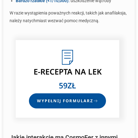
Bardzo rzadkie (<1/10,000):
uszkodzenie wątroby
W razie wystąpienia poważnych reakcji, takich jak anafilaksja,
należy natychmiast wezwać pomoc medyczną.
E-RECEPTA NA LEK
59ZŁ
WYPEŁNIJ FORMULARZ
Jakie interakcje ma CosmoFer z innymi