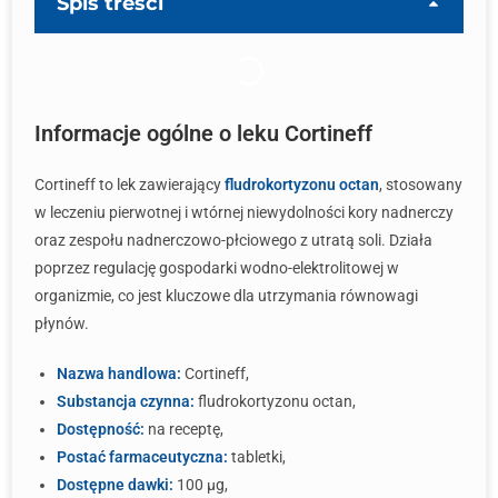
Spis treści
Informacje ogólne o leku Cortineff
Cortineff to lek zawierający
fludrokortyzonu octan
, stosowany
w leczeniu pierwotnej i wtórnej niewydolności kory nadnerczy
oraz zespołu nadnerczowo-płciowego z utratą soli. Działa
poprzez regulację gospodarki wodno-elektrolitowej w
organizmie, co jest kluczowe dla utrzymania równowagi
płynów.
Nazwa handlowa:
Cortineff,
Substancja czynna:
fludrokortyzonu octan,
Dostępność:
na receptę,
Postać farmaceutyczna:
tabletki,
Dostępne dawki:
100 μg,