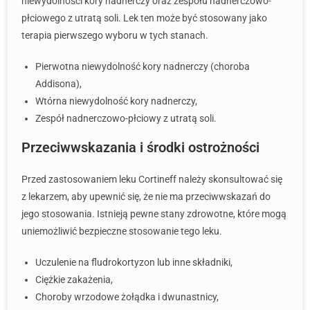
niewydolności kory nadnerczy oraz zespołu nadnerczowo-
płciowego z utratą soli. Lek ten może być stosowany jako
terapia pierwszego wyboru w tych stanach.
Pierwotna niewydolność kory nadnerczy (choroba
Addisona),
Wtórna niewydolność kory nadnerczy,
Zespół nadnerczowo-płciowy z utratą soli.
Przeciwwskazania i środki ostrożności
Przed zastosowaniem leku Cortineff należy skonsultować się
z lekarzem, aby upewnić się, że nie ma przeciwwskazań do
jego stosowania. Istnieją pewne stany zdrowotne, które mogą
uniemożliwić bezpieczne stosowanie tego leku.
Uczulenie na fludrokortyzon lub inne składniki,
Ciężkie zakażenia,
Choroby wrzodowe żołądka i dwunastnicy,