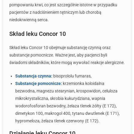
pompowaniu krwi, co jest szczególnie istotne w przypadku
pacjentów z nadciśnieniem tętniczym lub chorobą
niedokrwienną serca.
Skład leku Concor 10
Skład leku Concor 10 obejmuje substancję czynną oraz
substancje pomocnicze. Ważne jest, aby pacjenci byli
świadomi składników, które mogą wywołać reakcje alergiczne.
Substancja czynna:
bisoprololu fumaras,
Substancje pomocnicze:
krzemionka koloidalna
bezwodna, magnezu stearynian, krospowidon, celuloza
mikrokrystaliczna, skrobia kukurydziana, wapnia
wodorofosforan bezwodny, żelaza tlenek żółty (E 172),
dimetykon 100, makrogol 400, tytanu dwutlenek (E 171),
hypromeloza, żelaza tlenek czerwony (E 172).
Działanie leku Concor 10