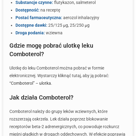
Substancje czynne:
flutykazon, salmeterol
Dostępność:
na receptę
Postać farmaceutyczna:
aerozol inhalacyjny
Dostępne dawki:
25/125 µg, 25/250 µg
Droga podania:
wziewna
Gdzie mogę pobrać ulotkę leku
Comboterol?
Ulotkę do leku Comboterol można pobrać w formie
elektronicznej. Wystarczy kliknąć tutaj, aby ją pobrać:
“Comboterol” – ulotka
.
Jak działa Comboterol?
Comboterol należy do grupy leków wziewnych, które
rozszerzają oskrzela. Lek działa poprzez blokowanie
receptorów beta-2 adrenergicznych, co powoduje rozkurcz
mięśni gładkich w drogach oddechowych. W efekcie poprawia