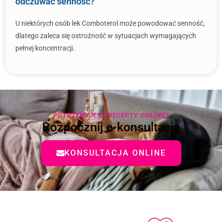
odczuwać senność?
U niektórych osób lek Comboterol może powodować senność,
dlatego zaleca się ostrożność w sytuacjach wymagających
pełnej koncentracji.
POTRZEBUJESZ RECEPTY ONLINE?
Rozpocznij e-konsultację
KONSULTACJA ONLINE