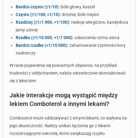
Bardzo często (≥1/10):
bóle głowy, kaszel
Często (≥1/100, <1/10):
drżenie, bóle mięśni
Rzadziej (≥1/1 000, <1/100):
reakcje alergiczne, kandydoza
jamy ustnej
Rzadko (≥1/10 000, <1/1 000):
zaburzenia rytmu serca
Bardzo rzadko (<1/10 000):
zahamowanie czynności kory
nadnerczy
W razie pojawienia się poważnych objawów, na przykład
trudności z oddychaniem, należy niezwłocznie skontaktować
się z lekarzem.
Jakie interakcje mogą wystąpić między
lekiem Comboterol a innymi lekami?
Comboterol może oddziaływać z innymi lekami, co wpływa na
jego skuteczność. Należy unikać łączenia go z lekami
rozszerzającymi oskrzela, które zwiększają ryzyko