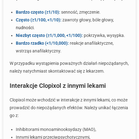
Bardzo często (≥1/10):
senność, zmęczenie.
Często (≥1/100, <1/10):
zawroty głowy, bóle głowy,
nudności
.
Niezbyt często (≥1/1,000, <1/100):
pokrzywka, wysypka.
Bardzo rzadko (<1/10,000):
reakcje anafilaktyczne,
wstrząs anafilaktyczny.
W przypadku wystąpienia poważnych działań niepożądanych,
należy natychmiast skontaktować się z lekarzem.
Interakcje Clopixol z innymi lekami
Clopixol może wchodzić w interakcje z innymi lekami, co może
prowadzić do niepożądanych efektów. Należy unikać łączenia
go z:
Inhibitorami monoaminooksydazy (MAO),
Innymi lekami przeciwpsychotycznymi,