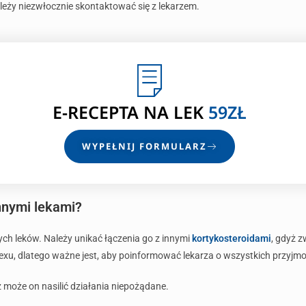
eży niezwłocznie skontaktować się z lekarzem.
E-RECEPTA NA LEK
59ZŁ
WYPEŁNIJ FORMULARZ
nnymi lekami?
ch leków. Należy unikać łączenia go z innymi
kortykosteroidami
, gdyż 
exu, dlatego ważne jest, aby poinformować lekarza o wszystkich przyjm
ż może on nasilić działania niepożądane.