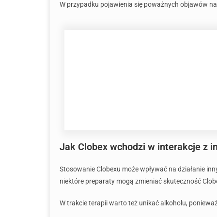
W przypadku pojawienia się poważnych objawów nal
Jak Clobex wchodzi w interakcje z i
Stosowanie Clobexu może wpływać na działanie inny
niektóre preparaty mogą zmieniać skuteczność Clob
W trakcie terapii warto też unikać alkoholu, poniewa