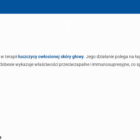
 w terapii
łuszczycy owłosionej skóry głowy
. Jego działanie polega na ł
Clobexie wykazuje właściwości przeciwzapalne i immunosupresyjne, co spr
?