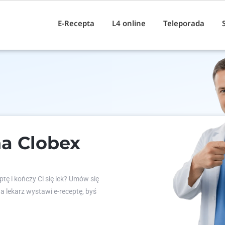
E-Recepta
L4 online
Teleporada
a Clobex
tę i kończy Ci się lek? Umów się
 a lekarz wystawi e-receptę, byś