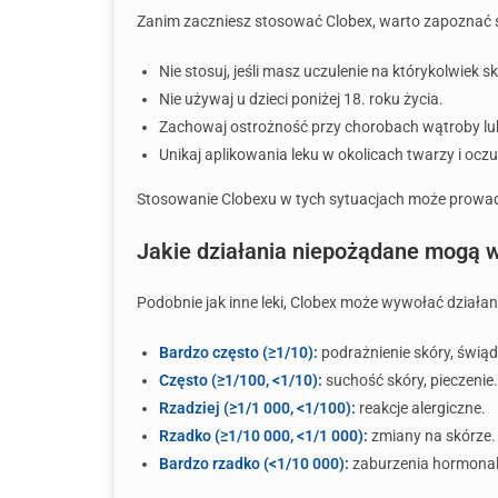
Zanim zaczniesz stosować Clobex, warto zapoznać 
Nie stosuj, jeśli masz uczulenie na którykolwiek s
Nie używaj u dzieci poniżej 18. roku życia.
Zachowaj ostrożność przy chorobach wątroby lu
Unikaj aplikowania leku w okolicach twarzy i oczu
Stosowanie Clobexu w tych sytuacjach może prowadz
Jakie działania niepożądane mogą w
Podobnie jak inne leki, Clobex może wywołać dział
Bardzo często (≥1/10):
podrażnienie skóry, świąd
Często (≥1/100, <1/10):
suchość skóry, pieczenie.
Rzadziej (≥1/1 000, <1/100):
reakcje alergiczne.
Rzadko (≥1/10 000, <1/1 000):
zmiany na skórze.
Bardzo rzadko (<1/10 000):
zaburzenia hormonal