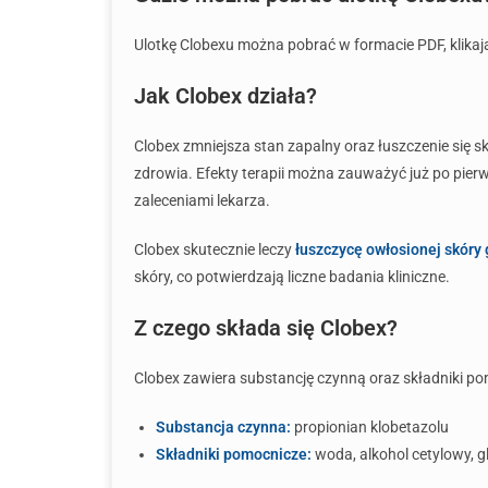
Ulotkę Clobexu można pobrać w formacie PDF, klikają
Jak Clobex działa?
Clobex zmniejsza stan zapalny oraz łuszczenie się 
zdrowia. Efekty terapii można zauważyć już po pierw
zaleceniami lekarza.
Clobex skutecznie leczy
łuszczycę owłosionej skóry
skóry, co potwierdzają liczne badania kliniczne.
Z czego składa się Clobex?
Clobex zawiera substancję czynną oraz składniki pom
Substancja czynna:
propionian klobetazolu
Składniki pomocnicze:
woda, alkohol cetylowy, gl