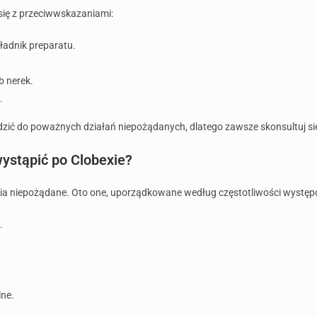
się z przeciwwskazaniami:
kładnik preparatu.
b nerek.
.
ić do poważnych działań niepożądanych, dlatego zawsze skonsultuj się 
ystąpić po Clobexie?
ania niepożądane. Oto one, uporządkowane według częstotliwości wystę
.
ne.