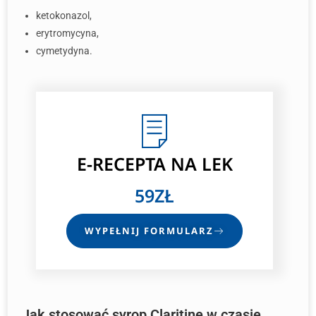
ketokonazol,
erytromycyna,
cymetydyna.
E-RECEPTA NA LEK
59ZŁ
WYPEŁNIJ FORMULARZ
Jak stosować syrop Claritine w czasie