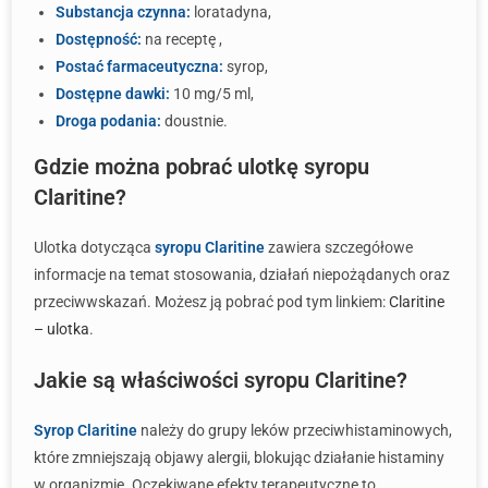
Substancja czynna:
loratadyna,
Dostępność:
na receptę ,
Postać farmaceutyczna:
syrop,
Dostępne dawki:
10 mg/5 ml,
Droga podania:
doustnie.
Gdzie można pobrać ulotkę syropu
Claritine?
Ulotka dotycząca
syropu Claritine
zawiera szczegółowe
informacje na temat stosowania, działań niepożądanych oraz
przeciwwskazań. Możesz ją pobrać pod tym linkiem:
Claritine
– ulotka
.
Jakie są właściwości syropu Claritine?
Syrop Claritine
należy do grupy leków przeciwhistaminowych,
które zmniejszają objawy alergii, blokując działanie histaminy
w organizmie. Oczekiwane efekty terapeutyczne to