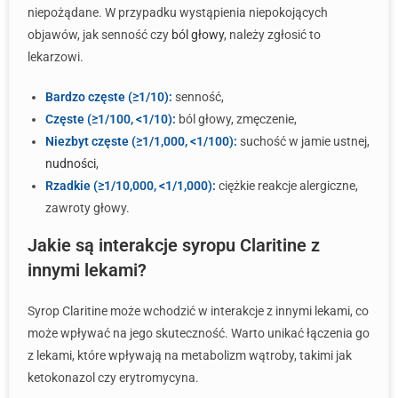
niepożądane. W przypadku wystąpienia niepokojących
objawów, jak senność czy
ból głowy
, należy zgłosić to
lekarzowi.
Bardzo częste (≥1/10):
senność,
Częste (≥1/100, <1/10):
ból głowy, zmęczenie,
Niezbyt częste (≥1/1,000, <1/100):
suchość w jamie ustnej,
nudności
,
Rzadkie (≥1/10,000, <1/1,000):
ciężkie reakcje alergiczne,
zawroty głowy.
Jakie są interakcje syropu Claritine z
innymi lekami?
Syrop Claritine może wchodzić w interakcje z innymi lekami, co
może wpływać na jego skuteczność. Warto unikać łączenia go
z lekami, które wpływają na metabolizm wątroby, takimi jak
ketokonazol czy erytromycyna.