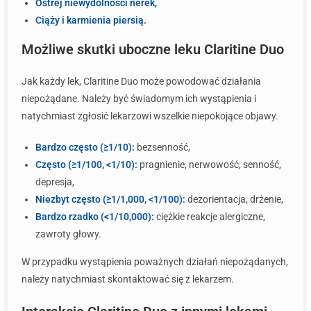
Ostrej niewydolności nerek,
Ciąży i karmienia piersią.
Możliwe skutki uboczne leku Claritine Duo
Jak każdy lek, Claritine Duo może powodować działania
niepożądane. Należy być świadomym ich wystąpienia i
natychmiast zgłosić lekarzowi wszelkie niepokojące objawy.
Bardzo często (≥1/10):
bezsenność,
Często (≥1/100, <1/10):
pragnienie, nerwowość, senność,
depresja,
Niezbyt często (≥1/1,000, <1/100):
dezorientacja, drżenie,
Bardzo rzadko (<1/10,000):
ciężkie reakcje alergiczne,
zawroty głowy.
W przypadku wystąpienia poważnych działań niepożądanych,
należy natychmiast skontaktować się z lekarzem.