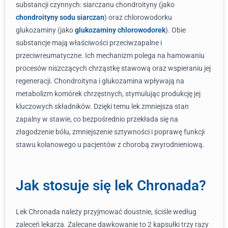
substancji czynnych: siarczanu chondroityny (jako
chondroityny sodu siarczan
) oraz chlorowodorku
glukozaminy (jako
glukozaminy chlorowodorek
). Obie
substancje mają właściwości przeciwzapalne i
przeciwreumatyczne. Ich mechanizm polega na hamowaniu
procesów niszczących chrząstkę stawową oraz wspieraniu jej
regeneracji. Chondroityna i glukozamina wpływają na
metabolizm komórek chrzęstnych, stymulując produkcję jej
kluczowych składników. Dzięki temu lek zmniejsza stan
zapalny w stawie, co bezpośrednio przekłada się na
złagodzenie bólu, zmniejszenie sztywności i poprawę funkcji
stawu kolanowego u pacjentów z chorobą zwyrodnieniową.
Jak stosuje się lek Chronada?
Lek Chronada należy przyjmować doustnie, ściśle według
zaleceń lekarza. Zalecane dawkowanie to 2 kapsułki trzy razy