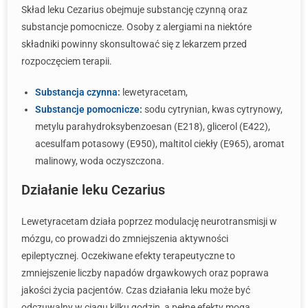
Skład leku Cezarius obejmuje substancję czynną oraz
substancje pomocnicze. Osoby z alergiami na niektóre
składniki powinny skonsultować się z lekarzem przed
rozpoczęciem terapii.
Substancja czynna:
lewetyracetam,
Substancje pomocnicze:
sodu cytrynian, kwas cytrynowy,
metylu parahydroksybenzoesan (E218), glicerol (E422),
acesulfam potasowy (E950), maltitol ciekły (E965), aromat
malinowy, woda oczyszczona.
Działanie leku Cezarius
Lewetyracetam działa poprzez modulację neurotransmisji w
mózgu, co prowadzi do zmniejszenia aktywności
epileptycznej. Oczekiwane efekty terapeutyczne to
zmniejszenie liczby napadów drgawkowych oraz poprawa
jakości życia pacjentów. Czas działania leku może być
odczuwalny w ciągu kilku godzin, a pełne efekty mogą