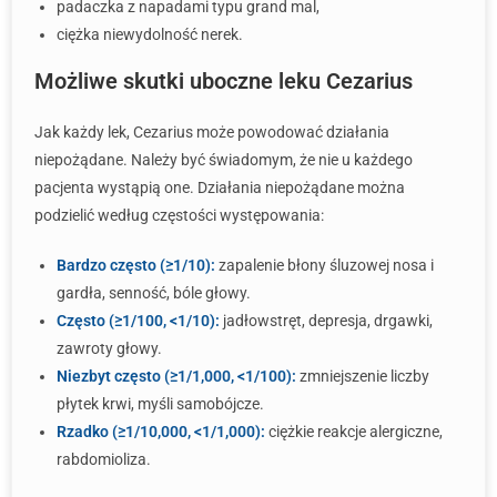
padaczka z napadami typu grand mal,
ciężka niewydolność nerek.
Możliwe skutki uboczne leku Cezarius
Jak każdy lek, Cezarius może powodować działania
niepożądane. Należy być świadomym, że nie u każdego
pacjenta wystąpią one. Działania niepożądane można
podzielić według częstości występowania:
Bardzo często (≥1/10):
zapalenie błony śluzowej nosa i
gardła, senność, bóle głowy.
Często (≥1/100, <1/10):
jadłowstręt, depresja, drgawki,
zawroty głowy.
Niezbyt często (≥1/1,000, <1/100):
zmniejszenie liczby
płytek krwi, myśli samobójcze.
Rzadko (≥1/10,000, <1/1,000):
ciężkie reakcje alergiczne,
rabdomioliza.