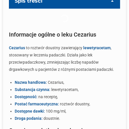
Spis treści
Informacje ogólne o leku Cezarius
Cezarius
to roztwór doustny zawierający
lewetyracetam
,
stosowany w leczeniu padaczki. Działa jako lek
przeciwpadaczkowy, zmniejszając liczbę napadów
drgawkowych u pacjentów z różnymi postaciami padaczki.
Nazwa handlowa:
Cezarius,
Substancja czynna:
lewetyracetam,
Dostępność:
na receptę,
Postać farmaceutyczna:
roztwór doustny,
Dostępne dawki:
100 mg/ml,
Droga podania:
doustnie.