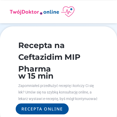
Recepta na
Ceftazidim MIP
Pharma
w 15 min
Zapomniałeś przedłużyć receptę i kończy Ci się
lek? Umów się na szybką konsultację online, a
lekarz wystawi e-receptę, byś mógł kontynuować
leczenie.
RECEPTA ONLINE