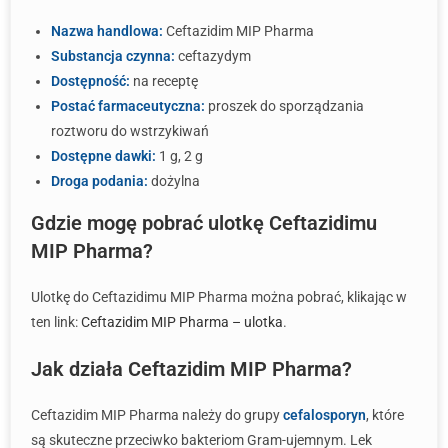
Nazwa handlowa:
Ceftazidim MIP Pharma
Substancja czynna:
ceftazydym
Dostępność:
na receptę
Postać farmaceutyczna:
proszek do sporządzania
roztworu do wstrzykiwań
Dostępne dawki:
1 g, 2 g
Droga podania:
dożylna
Gdzie mogę pobrać ulotkę Ceftazidimu
MIP Pharma?
Ulotkę do Ceftazidimu MIP Pharma można pobrać, klikając w
ten link:
Ceftazidim MIP Pharma – ulotka
.
Jak działa Ceftazidim MIP Pharma?
Ceftazidim MIP Pharma należy do grupy
cefalosporyn
, które
są skuteczne przeciwko bakteriom Gram-ujemnym. Lek