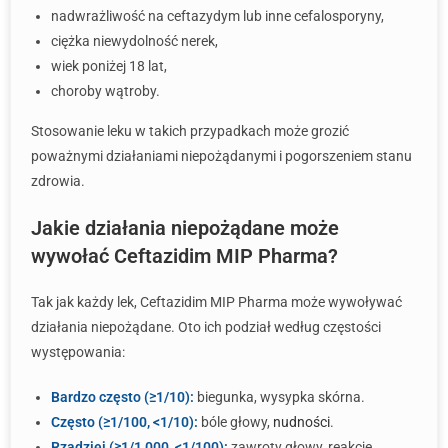
nadwrażliwość na ceftazydym lub inne cefalosporyny,
ciężka niewydolność nerek,
wiek poniżej 18 lat,
choroby wątroby.
Stosowanie leku w takich przypadkach może grozić
poważnymi działaniami niepożądanymi i pogorszeniem stanu
zdrowia.
Jakie działania niepożądane może
wywołać Ceftazidim MIP Pharma?
Tak jak każdy lek, Ceftazidim MIP Pharma może wywoływać
działania niepożądane. Oto ich podział według częstości
występowania:
Bardzo często (≥1/10):
biegunka, wysypka skórna.
Często (≥1/100, <1/10):
bóle głowy,
nudności
.
Rzadziej (≥1/1,000, <1/100):
zawroty głowy, reakcje