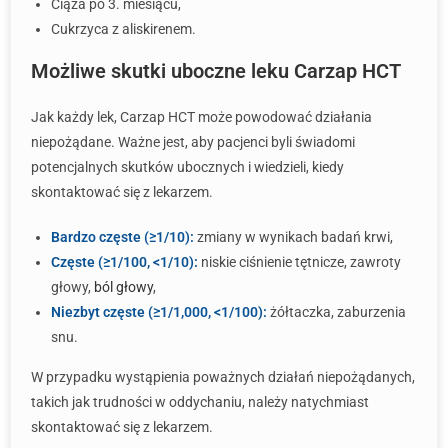
Ciąża po 3. miesiącu,
Cukrzyca z aliskirenem.
Możliwe skutki uboczne leku Carzap HCT
Jak każdy lek, Carzap HCT może powodować działania
niepożądane. Ważne jest, aby pacjenci byli świadomi
potencjalnych skutków ubocznych i wiedzieli, kiedy
skontaktować się z lekarzem.
Bardzo częste (≥1/10):
zmiany w wynikach badań krwi,
Częste (≥1/100, <1/10):
niskie ciśnienie tętnicze, zawroty
głowy,
ból głowy
,
Niezbyt częste (≥1/1,000, <1/100):
żółtaczka, zaburzenia
snu.
W przypadku wystąpienia poważnych działań niepożądanych,
takich jak trudności w oddychaniu, należy natychmiast
skontaktować się z lekarzem.